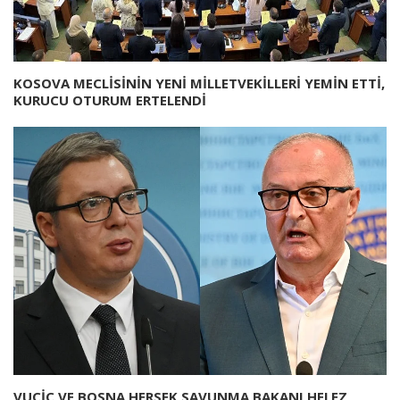
KOSOVA MECLİSİNİN YENİ MİLLETVEKİLLERİ YEMİN ETTİ,
KURUCU OTURUM ERTELENDİ
VUÇİÇ VE BOSNA HERSEK SAVUNMA BAKANI HELEZ