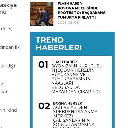
 askıya
FLASH HABER
KOSOVA MECLİSİNDE
ünü
PROTESTO: BAŞBAKANA
YUMURTA FIRLATTI
2026-08-08
 (RTS)
TREND
HABERLERI
dından ilk
FLASH HABER
irildiği
SİYONİZMİN KURUCUSU
THEODOR HERZL’İN
BÜYÜKANNE VE
BÜYÜKBABASININ
NAAŞLARI
an
BELGRAD’DA
lanan
MEZARDAN ÇIKARILDI
BOSNA HERSEK
AGİT VE AB’DEN
ın ikinci
SREBRENİTSA ANMA
MERKEZİ
ÇALIŞANLARININ
SORGULANMASINA