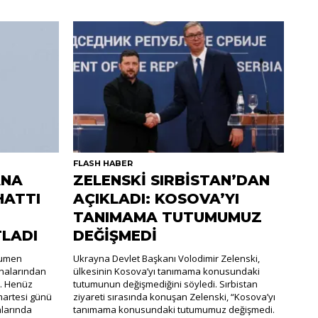
FLASH HABER
ANA
ZELENSKİ SIRBİSTAN’DAN
HATTI
AÇIKLADI: KOSOVA’YI
TANIMAMA TUTUMUMUZ
TLADI
DEĞİŞMEDİ
Rumen
Ukrayna Devlet Başkanı Volodimir Zelenski,
halarından
ülkesinin Kosova’yı tanımama konusundaki
i. Henüz
tutumunun değişmediğini söyledi. Sırbistan
martesi günü
ziyareti sırasında konuşan Zelenski, “Kosova’yı
nlarında
tanımama konusundaki tutumumuz değişmedi.