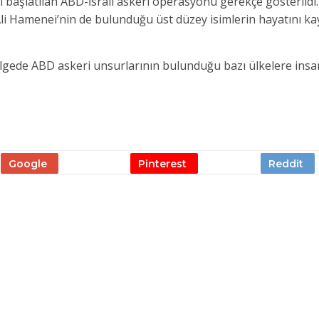
ı başlatılan ABD-İsrail askeri operasyonu gerekçe gösterildi
Ali Hamenei’nin de bulunduğu üst düzey isimlerin hayatını ka
bölgede ABD askeri unsurlarının bulunduğu bazı ülkelere insa