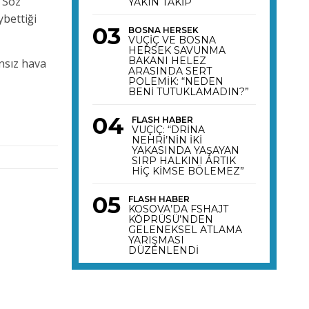
. Söz
YAKIN TAKİP
ybettiği
BOSNA HERSEK
VUÇİÇ VE BOSNA
HERSEK SAVUNMA
BAKANI HELEZ
nsız hava
ARASINDA SERT
POLEMİK: “NEDEN
BENİ TUTUKLAMADIN?”
FLASH HABER
VUÇİÇ: “DRİNA
NEHRİ’NİN İKİ
YAKASINDA YAŞAYAN
SIRP HALKINI ARTIK
HİÇ KİMSE BÖLEMEZ”
FLASH HABER
KOSOVA’DA FSHAJT
KÖPRÜSÜ’NDEN
GELENEKSEL ATLAMA
YARIŞMASI
DÜZENLENDİ