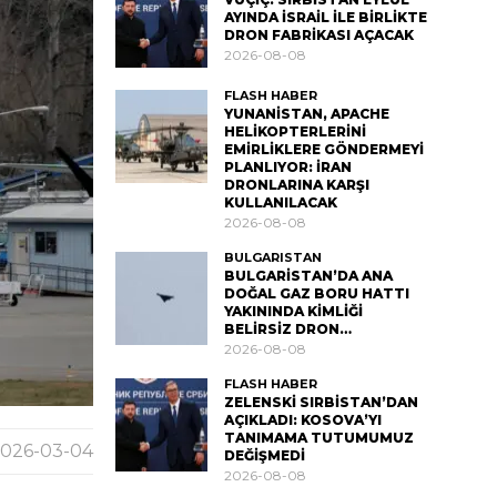
AYINDA İSRAİL İLE BİRLİKTE
DRON FABRİKASI AÇACAK
2026-08-08
FLASH HABER
YUNANİSTAN, APACHE
HELİKOPTERLERİNİ
EMİRLİKLERE GÖNDERMEYİ
PLANLIYOR: İRAN
DRONLARINA KARŞI
KULLANILACAK
2026-08-08
BULGARISTAN
BULGARİSTAN’DA ANA
DOĞAL GAZ BORU HATTI
YAKININDA KİMLİĞİ
BELİRSİZ DRON…
2026-08-08
FLASH HABER
ZELENSKİ SIRBİSTAN’DAN
AÇIKLADI: KOSOVA’YI
TANIMAMA TUTUMUMUZ
026-03-04
DEĞİŞMEDİ
2026-08-08