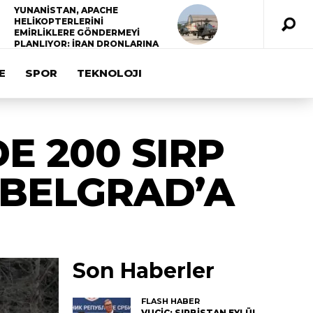
YUNANİSTAN, APACHE
HELİKOPTERLERİNİ
EMİRLİKLERE GÖNDERMEYİ
PLANLIYOR: İRAN DRONLARINA
KARŞI KULLANILACAK
E
SPOR
TEKNOLOJI
E 200 SIRP
 BELGRAD’A
Son Haberler
FLASH HABER
VUÇİÇ: SIRBİSTAN EYLÜL