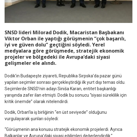
SNSD lideri Milorad Dodik, Macaristan Başbakanı
Viktor Orban ile yaptığı görüşmenin “çok başarılı,
iyi ve güven dolu” geçtiğini söyledi. Yerel
medyalara göre görüşmede, stratejik ekonomik
projeler ve bölgedeki ile Avrupa’daki siyasi
gelişmeler ele alındı.
Dodik’in Budapeşte ziyareti, Republika Sırpska’da pazar günü
yapılan seçimler sonrası gerçekleştirdiği ilk yurt dışı temas oldu.
Seçimlerde SNSD’nin adayı Siniša Karan, entitet başkanlığı
yarışında zafer ilan etmişti. Dodik bu sonucu “siyasi süreklilik için
kritik önemde” olarak nitelendirdi.
Dodik, Orban’la iş birliğinin “en üst seviyede” olduğunu
vurgulayarak şunları söyledi:
“Görüşmenin ana konusu stratejik ekonomik projelerdi. Ayrıca
Balkanlar ve Avrupa’daki siyasi eğilimleri değerlendirdik.”