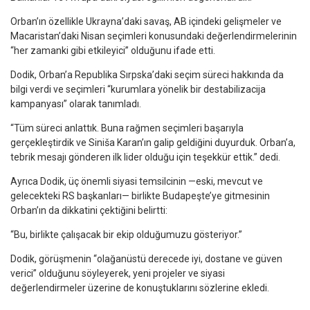
Orban’ın özellikle Ukrayna’daki savaş, AB içindeki gelişmeler ve
Macaristan’daki Nisan seçimleri konusundaki değerlendirmelerinin
“her zamanki gibi etkileyici” olduğunu ifade etti.
Dodik, Orban’a Republika Sırpska’daki seçim süreci hakkında da
bilgi verdi ve seçimleri “kurumlara yönelik bir destabilizacija
kampanyası” olarak tanımladı.
“Tüm süreci anlattık. Buna rağmen seçimleri başarıyla
gerçekleştirdik ve Siniša Karan’ın galip geldiğini duyurduk. Orban’a,
tebrik mesajı gönderen ilk lider olduğu için teşekkür ettik.” dedi.
Ayrıca Dodik, üç önemli siyasi temsilcinin —eski, mevcut ve
gelecekteki RS başkanları— birlikte Budapeşte’ye gitmesinin
Orban’ın da dikkatini çektiğini belirtti:
“Bu, birlikte çalışacak bir ekip olduğumuzu gösteriyor.”
Dodik, görüşmenin “olağanüstü derecede iyi, dostane ve güven
verici” olduğunu söyleyerek, yeni projeler ve siyasi
değerlendirmeler üzerine de konuştuklarını sözlerine ekledi.