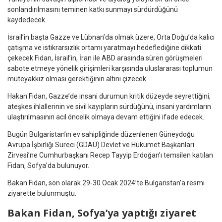
sonlandırılmasını teminen katkı sunmayı sürdürdüğünü
kaydedecek.
İsrail’in başta Gazze ve Lübnan’da olmak üzere, Orta Doğu’da kalıcı
çatışma ve istikrarsızlık ortamı yaratmayı hedeflediğine dikkati
çekecek Fidan, İsrail’in, İran ile ABD arasında süren görüşmeleri
sabote etmeye yönelik girişimleri karşısında uluslararası toplumun
müteyakkız olması gerektiğinin altını çizecek.
Hakan Fidan, Gazze’de insani durumun kritik düzeyde seyrettiğini,
ateşkes ihlallerinin ve sivil kayıpların sürdüğünü, insani yardımların
ulaştırılmasının acil öncelik olmaya devam ettiğini ifade edecek.
Bugün Bulgaristan’ın ev sahipliğinde düzenlenen Güneydoğu
Avrupa İşbirliği Süreci (GDAÜ) Devlet ve Hükümet Başkanları
Zirvesi’ne Cumhurbaşkanı Recep Tayyip Erdoğan’ı temsilen katılan
Fidan, Sofya’da bulunuyor.
Bakan Fidan, son olarak 29-30 Ocak 2024’te Bulgaristan’a resmi
ziyarette bulunmuştu.
Bakan Fidan, Sofya’ya yaptığı ziyaret