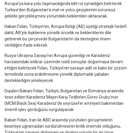
Avrupa’ya kara yolu taşımacılığında kilit rol oynadığını belirterek
Türkiye’den Bulgaristan’a mal ve yolcu geçişlerinin sorunsuz
şekilde gerçekleşmesi yönündeki beklentileri aktaracak.
Hakan Fidan, Türkiye’nin, Avrupa Birliği (AB) üyeliği stratejik hedefi
dahil, AB’yle ilişkilerine yönelik öncelik ve beklentilerini dile
getirerek bu çerçevede Bulgaristan’ın da desteğine önem
verildiğini ifade edecek.
Rusya-Ukrayna Savaşı’nın Avrupa güvenliği ve Karadeniz
havzasındaki istikrar üzerinde ciddi sonuçlar doğurmaya devam
ettiğini belirtecek Fidan, Türkiye’nin savaşın adil ve kalıcı bir çözüm
temelinde sona erdirilmesine yönelik diplomatik çabaları
desteklediğini yineleyecek.
Dışişleri Bakanı Fidan, Türkiye, Bulgaristan ve Romanya arasında
tesis edilen Karadeniz Mayın Karşı Tedbirleri Görev Grubu’nun
(MCM Black Sea) Karadeniz’de seyrüsefer emniyeti bakımından
önemli işlev gördüğünü vurgulayacak.
Bakan Fidan, İran ile ABD arasında yürütülen görüşmelerin
kesintiye uğramadan sürdürülmesinin kritik önemde olduğunu,
Türkiye’nin savaşın diplomasi ve diyalog yoluyla bir an önce