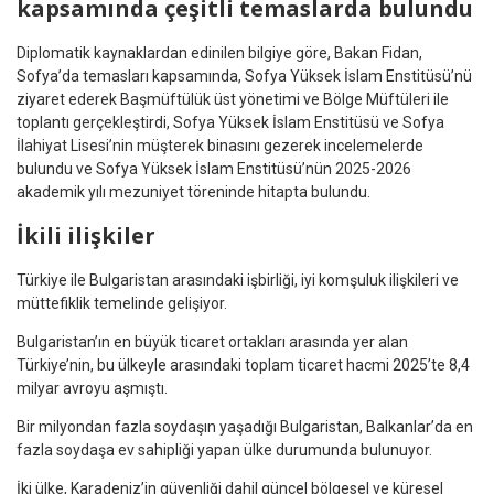
kapsamında çeşitli temaslarda bulundu
Diplomatik kaynaklardan edinilen bilgiye göre, Bakan Fidan,
Sofya’da temasları kapsamında, Sofya Yüksek İslam Enstitüsü’nü
ziyaret ederek Başmüftülük üst yönetimi ve Bölge Müftüleri ile
toplantı gerçekleştirdi, Sofya Yüksek İslam Enstitüsü ve Sofya
İlahiyat Lisesi’nin müşterek binasını gezerek incelemelerde
bulundu ve Sofya Yüksek İslam Enstitüsü’nün 2025-2026
akademik yılı mezuniyet töreninde hitapta bulundu.
İkili ilişkiler
Türkiye ile Bulgaristan arasındaki işbirliği, iyi komşuluk ilişkileri ve
müttefiklik temelinde gelişiyor.
Bulgaristan’ın en büyük ticaret ortakları arasında yer alan
Türkiye’nin, bu ülkeyle arasındaki toplam ticaret hacmi 2025’te 8,4
milyar avroyu aşmıştı.
Bir milyondan fazla soydaşın yaşadığı Bulgaristan, Balkanlar’da en
fazla soydaşa ev sahipliği yapan ülke durumunda bulunuyor.
İki ülke, Karadeniz’in güvenliği dahil güncel bölgesel ve küresel