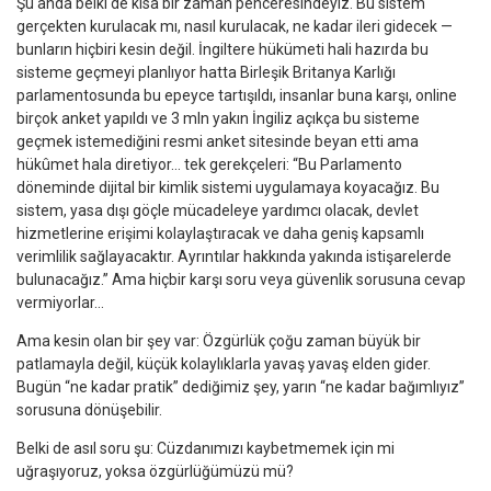
Şu anda belki de kısa bir zaman penceresindeyiz. Bu sistem
gerçekten kurulacak mı, nasıl kurulacak, ne kadar ileri gidecek —
bunların hiçbiri kesin değil. İngiltere hükümeti hali hazırda bu
sisteme geçmeyi planlıyor hatta Birleşik Britanya Karlığı
parlamentosunda bu epeyce tartışıldı, insanlar buna karşı, online
birçok anket yapıldı ve 3 mln yakın İngiliz açıkça bu sisteme
geçmek istemediğini resmi anket sitesinde beyan etti ama
hükûmet hala diretiyor… tek gerekçeleri: “Bu Parlamento
döneminde dijital bir kimlik sistemi uygulamaya koyacağız. Bu
sistem, yasa dışı göçle mücadeleye yardımcı olacak, devlet
hizmetlerine erişimi kolaylaştıracak ve daha geniş kapsamlı
verimlilik sağlayacaktır. Ayrıntılar hakkında yakında istişarelerde
bulunacağız.” Ama hiçbir karşı soru veya güvenlik sorusuna cevap
vermiyorlar…
Ama kesin olan bir şey var: Özgürlük çoğu zaman büyük bir
patlamayla değil, küçük kolaylıklarla yavaş yavaş elden gider.
Bugün “ne kadar pratik” dediğimiz şey, yarın “ne kadar bağımlıyız”
sorusuna dönüşebilir.
Belki de asıl soru şu: Cüzdanımızı kaybetmemek için mi
uğraşıyoruz, yoksa özgürlüğümüzü mü?