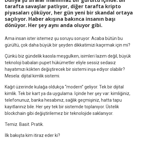
Dünya şu sıralar inanılmaz bir gürültü içinde. Bir
tarafta savaşlar patlıyor, diğer tarafta kripto
piyasaları çöküyor, her gün yeni bir skandal ortaya
saçılıyor. Haber akışına bakınca insanın başı
dönüyor. Her şey aynı anda oluyor gibi.
Ama insan ister istemez şu soruyu soruyor: Acaba bütün bu
gürültü, çok daha büyük bir şeyden dikkatimizi kaçırmak için mi?
Çünkü biz gündelik kaosla meşgulken, isimleri lazım değil, büyük
teknoloji babaları pupet hükümetler eliyle sessiz sedasız
hayatımızı kökten değiştirecek bir sistemi inşa ediyor olabilir?
Mesela: dijital kimlik sistemi.
Kağıt üzerinde kulağa oldukça “modern” geliyor. Tek bir dijital
kimlik. Tek bir kart ya da uygulama. İçinde her şey var: kimliğiniz,
telefonunuz, banka hesabınız, sağlık geçmişiniz, hatta tapu
kayıtlarınız bile. Her şey tek bir sistemde toplanıyor. Üstelik
blockchain gibi değiştirilemez bir teknolojide saklanıyor.
Temiz. Basit. Pratik.
İlk bakışta kim itiraz eder ki?