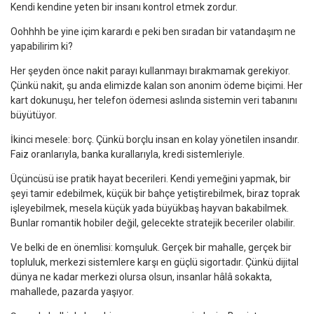
Kendi kendine yeten bir insanı kontrol etmek zordur.
Oohhhh be yine içim karardı e peki ben sıradan bir vatandaşım ne
yapabilirim ki?
Her şeyden önce nakit parayı kullanmayı bırakmamak gerekiyor.
Çünkü nakit, şu anda elimizde kalan son anonim ödeme biçimi. Her
kart dokunuşu, her telefon ödemesi aslında sistemin veri tabanını
büyütüyor.
İkinci mesele: borç. Çünkü borçlu insan en kolay yönetilen insandır.
Faiz oranlarıyla, banka kurallarıyla, kredi sistemleriyle.
Üçüncüsü ise pratik hayat becerileri. Kendi yemeğini yapmak, bir
şeyi tamir edebilmek, küçük bir bahçe yetiştirebilmek, biraz toprak
işleyebilmek, mesela küçük yada büyükbaş hayvan bakabilmek.
Bunlar romantik hobiler değil, gelecekte stratejik beceriler olabilir.
Ve belki de en önemlisi: komşuluk. Gerçek bir mahalle, gerçek bir
topluluk, merkezi sistemlere karşı en güçlü sigortadır. Çünkü dijital
dünya ne kadar merkezi olursa olsun, insanlar hâlâ sokakta,
mahallede, pazarda yaşıyor.