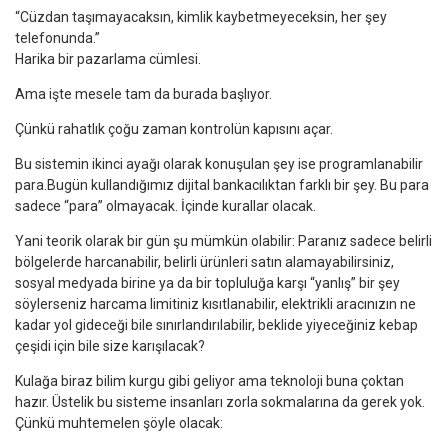
“Cüzdan taşımayacaksın, kimlik kaybetmeyeceksin, her şey
telefonunda.”
Harika bir pazarlama cümlesi.
Ama işte mesele tam da burada başlıyor.
Çünkü rahatlık çoğu zaman kontrolün kapısını açar.
Bu sistemin ikinci ayağı olarak konuşulan şey ise programlanabilir
para.Bugün kullandığımız dijital bankacılıktan farklı bir şey. Bu para
sadece “para” olmayacak. İçinde kurallar olacak.
Yani teorik olarak bir gün şu mümkün olabilir: Paranız sadece belirli
bölgelerde harcanabilir, belirli ürünleri satın alamayabilirsiniz,
sosyal medyada birine ya da bir topluluğa karşı “yanlış” bir şey
söylerseniz harcama limitiniz kısıtlanabilir, elektrikli aracınızın ne
kadar yol gideceği bile sınırlandırılabilir, beklide yiyeceğiniz kebap
çeşidi için bile size karışılacak?
Kulağa biraz bilim kurgu gibi geliyor ama teknoloji buna çoktan
hazır. Üstelik bu sisteme insanları zorla sokmalarına da gerek yok.
Çünkü muhtemelen şöyle olacak: