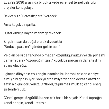
2027 ile 2030 arasında birçok ülkede evrensel temel gelir gibi
projeler konuşuluyor.
Devlet size “ücretsiz para” verecek.
Ama küçük bir şartla.
Dijital kimliğe kaydolmanız gerekecek.
Birçok insan da doğal olarak diyecek ki:
“Bedava para mı? gönder gelsin abi…”
Ve o an belki de farkında olmadan özgürlüğümüzün ya da şöyle mi
demem gerek “ozgürciğimizin…” küçük bir parçasını daha teslim
etmiş olacağız.
İlginçtir, dünyanın en zengin insanları bu ihtimali çoktan ciddiye
almış gibi görünüyor. Son yıllarda milyarderlerin devasa araziler
satın aldığını görüyoruz. Çiftlikler, taşınılmaz mülkler, kendi enerji
sistemleri… vb.
Çünkü gerçek özgürlük bazen çok basit bir şeydir: Kendi toprağın,
kendi enerjin, kendi üretimin.