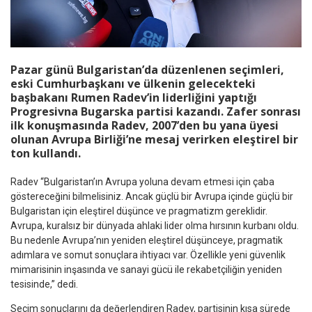
Pazar günü Bulgaristan’da düzenlenen seçimleri,
eski Cumhurbaşkanı ve ülkenin gelecekteki
başbakanı
Rumen Radev
’in liderliğini yaptığı
Progresivna Bugarska partisi kazandı. Zafer sonrası
ilk konuşmasında Radev, 2007’den bu yana üyesi
olunan
Avrupa Birliği
’ne mesaj verirken eleştirel bir
ton kullandı.
Radev “Bulgaristan’ın Avrupa yoluna devam etmesi için çaba
göstereceğini bilmelisiniz. Ancak güçlü bir Avrupa içinde güçlü bir
Bulgaristan için eleştirel düşünce ve pragmatizm gereklidir.
Avrupa, kuralsız bir dünyada ahlaki lider olma hırsının kurbanı oldu.
Bu nedenle Avrupa’nın yeniden eleştirel düşünceye, pragmatik
adımlara ve somut sonuçlara ihtiyacı var. Özellikle yeni güvenlik
mimarisinin inşasında ve sanayi gücü ile rekabetçiliğin yeniden
tesisinde,” dedi.
Seçim sonuçlarını da değerlendiren Radev, partisinin kısa sürede