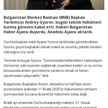
Bulgaristan Merkez Bankası (BNB) Başkan
Yardımcısı Andrey Gyurov, bugün teknik hükümeti
kurma görevini kabul etti. Haberi Bulgaristan
Haber Ajansı duyurdu, Anadolu Ajansı aktardı.
Cumhurbaşkanı vekili İliyana Yotova tarafından görevlendirilen
Gyurov, geçici başbakan olarak makul ve sorumlu şekilde hareket
edeceğine söz verdi.
Törende konuşan Gyurov, “Üzerimizdeki beklentilerin farkındayım.
Görevimiz; adil seçimleri sağlamak, insanların katılım ve oy verme
konusunda anlam görmelerine yardımcı olmak ve histeri
yaratmadan çalışmaktır,” dedi.
Bulgaristan, Başbakan Rosen Jelyazkov’un haftalar süren
protestoların ardından 11 Aralık 2025’te hükümetinin istifasını
sunmasından bu yana düzenli bir hükümete sahip değil.
Aralık ayı ortasında Cumhurbaşkanlığı makamı, 51. Ulusal
Meclis’teki parlamenter gruplarla istişareler yaparak anayasal