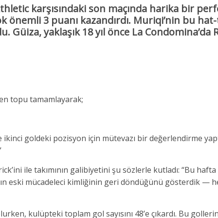
Athletic karşısındaki son maçında harika bir pe
ok önemli 3 puanı kazandırdı. Muriqi’nin bu hat-tr
du. Güiza, yaklaşık 18 yıl önce La Condomina’da 
önen topu tamamlayarak;
ikinci goldeki pozisyon için mütevazı bir değerlendirme yap
”
k’ini ile takımının galibiyetini şu sözlerle kutladı: “Bu hafta
nın eski mücadeleci kimliğinin geri döndüğünü gösterdik — he
olurken, kulüpteki toplam gol sayısını 48’e çıkardı. Bu goller