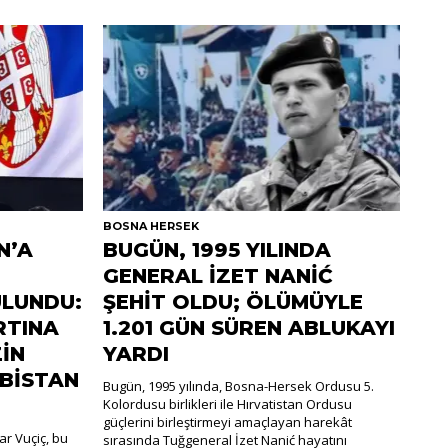
BOSNA HERSEK
N’A
BUGÜN, 1995 YILINDA
GENERAL İZET NANİĆ
LUNDU:
ŞEHİT OLDU; ÖLÜMÜYLE
RTINA
1.201 GÜN SÜREN ABLUKAYI
İN
YARDI
RBİSTAN
Bugün, 1995 yılında, Bosna-Hersek Ordusu 5.
Kolordusu birlikleri ile Hırvatistan Ordusu
güçlerini birleştirmeyi amaçlayan harekât
r Vuçiç, bu
sırasında Tuğgeneral İzet Nanić hayatını