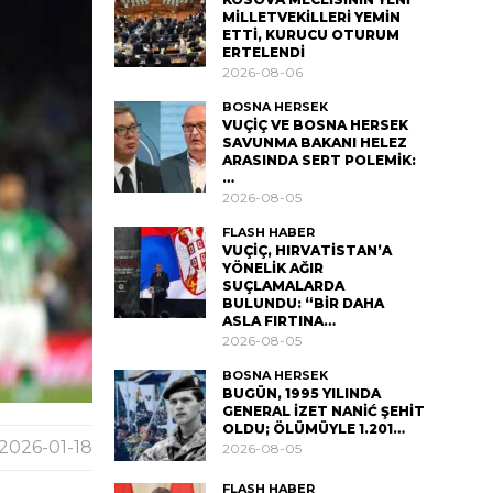
MİLLETVEKİLLERİ YEMİN
ETTİ, KURUCU OTURUM
ERTELENDİ
2026-08-06
BOSNA HERSEK
VUÇİÇ VE BOSNA HERSEK
SAVUNMA BAKANI HELEZ
ARASINDA SERT POLEMİK:
…
2026-08-05
FLASH HABER
VUÇİÇ, HIRVATİSTAN’A
YÖNELİK AĞIR
SUÇLAMALARDA
BULUNDU: “BİR DAHA
ASLA FIRTINA…
2026-08-05
BOSNA HERSEK
BUGÜN, 1995 YILINDA
GENERAL İZET NANİĆ ŞEHİT
OLDU; ÖLÜMÜYLE 1.201…
2026-01-18
2026-08-05
FLASH HABER