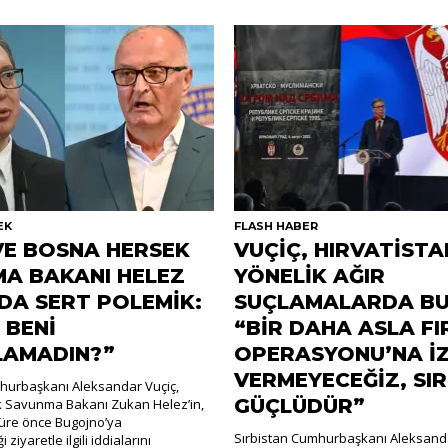
EK
FLASH HABER
VE BOSNA HERSEK
VUÇİÇ, HIRVATİSTA
A BAKANI HELEZ
YÖNELİK AĞIR
DA SERT POLEMİK:
SUÇLAMALARDA BU
 BENİ
“BİR DAHA ASLA FI
LAMADIN?”
OPERASYONU’NA İZ
VERMEYECEĞİZ, SI
hurbaşkanı Aleksandar Vuçiç,
GÜÇLÜDÜR”
 Savunma Bakanı Zukan Helez’in,
 süre önce Bugojno’ya
Sırbistan Cumhurbaşkanı Aleksanda
 ziyaretle ilgili iddialarını