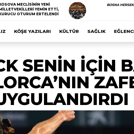
KOSOVA MECLİSİNİN YENİ
BOSNA HERSEK
MİLLETVEKİLLERİ YEMİN ETTİ,
KURUCU OTURUM ERTELENDİ
IZ
KÖŞE YAZILARI
KÜLTÜR
SAĞLIK
EĞLENC
CK SENİN İÇİN 
LORCA’NIN ZAF
UYGULANDIRDI