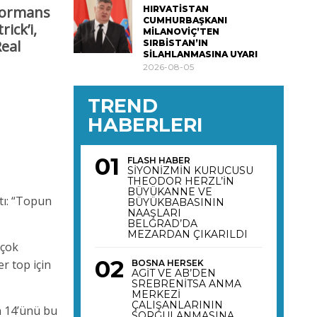
rformans
HIRVATİSTAN
CUMHURBAŞKANI
ick’i,
MİLANOVİÇ’TEN
Real
SIRBİSTAN’IN
SİLAHLANMASINA UYARI
2026-08-05
TREND
HABERLERI
FLASH HABER
SİYONİZMİN KURUCUSU
THEODOR HERZL’İN
BÜYÜKANNE VE
tı: “Topun
BÜYÜKBABASININ
NAAŞLARI
BELGRAD’DA
MEZARDAN ÇIKARILDI
 çok
r top için
BOSNA HERSEK
AGİT VE AB’DEN
SREBRENİTSA ANMA
MERKEZİ
ÇALIŞANLARININ
in 14’ünü bu
SORGULANMASINA