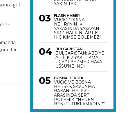
YAKIN TAKİP
 sonra gol
FLASH HABER
VUÇİÇ: “DRİNA
yatta
NEHRİ’NİN İKİ
YAKASINDA YAŞAYAN
SIRP HALKINI ARTIK
HİÇ KİMSE BÖLEMEZ”
 zamanda
ğunu bir
BULGARISTAN
BULGARİSTAN: ABD’YE
AİT İLK 2 YAKIT İKMAL
UÇAĞI BEZMER HAVA
ÜSSÜ’NE İNDİ
BOSNA HERSEK
VUÇİÇ VE BOSNA
HERSEK SAVUNMA
BAKANI HELEZ
ARASINDA SERT
POLEMİK: “NEDEN
BENİ TUTUKLAMADIN?”