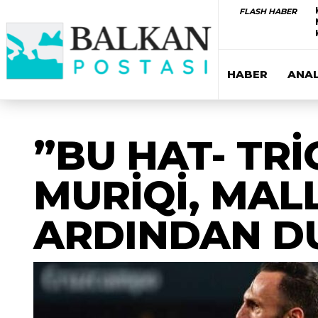
FLASH HABER
HABER
ANAL
”BU HAT- TRİ
MURİQİ, MAL
ARDINDAN D