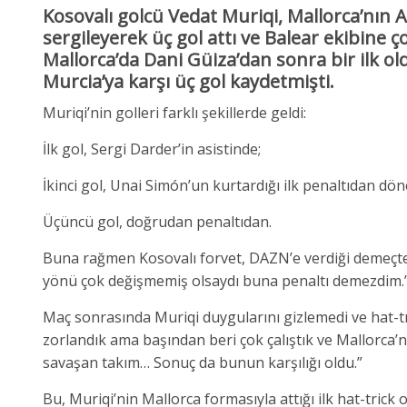
Kosovalı golcü Vedat Muriqi, Mallorca’nın 
sergileyerek üç gol attı ve Balear ekibine ç
Mallorca’da Dani Güiza’dan sonra bir ilk ol
Murcia’ya karşı üç gol kaydetmişti.
Muriqi’nin golleri farklı şekillerde geldi:
İlk gol, Sergi Darder’in asistinde;
İkinci gol, Unai Simón’un kurtardığı ilk penaltıdan d
Üçüncü gol, doğrudan penaltıdan.
Buna rağmen Kosovalı forvet, DAZN’e verdiği demeçte 
yönü çok değişmemiş olsaydı buna penaltı demezdim.
Maç sonrasında Muriqi duygularını gizlemedi ve hat-tric
zorlandık ama başından beri çok çalıştık ve Mallorca’
savaşan takım… Sonuç da bunun karşılığı oldu.”
Bu, Muriqi’nin Mallorca formasıyla attığı ilk hat-trick 