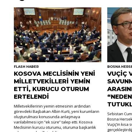
FLASH HABER
BOSNA HERS
KOSOVA MECLİSİNİN YENİ
VUÇİÇ 
MİLLETVEKİLLERİ YEMİN
SAVUNM
ETTİ, KURUCU OTURUM
ARASIN
ERTELENDİ
“NEDEN
TUTUK
Milletvekillerinin yemin etmesinin ardından
görevdeki Başbakan Albin Kurti, yeni kurumların
Sırbistan Cum
oluşturulması konusunda anlaşmaya
Bosna Hersek
varılabilmesi için “ek süre” talep etti. Kosova
Vuçiç’in kısa
Meclisinin kurucu oturumu, oturuma başkanlık
gerçekleştirdiği