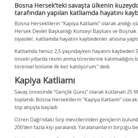
Bosna Hersek’teki savaşta ülkenin kuzeydo
tarafından yapılan katliamda hayatını kayb
Bosna Herseklilerin “Kapiya Katliamı” olarak andığı ola
Hersek Devlet Başkanlığı Konseyi Başkanı ve Boşnak üy
siyasiler, katliamda hayatını kaybedenler anısına yaptır
Katliamda henüz 2,5 yaşındayken hayatını kaybeden Sandro
önceki yıllarda resmi anma törenlerine katılmadığını 
törensel bölüme ilk kez katılıyorum.” dedi.
Kapiya Katliamı
Savaş öncesinde “Gençlik Günü” olarak kutlanan 25 Ma
toplandı. Bosna Herseklilerin “Kapiya Katliamı” olarak 
top atışıyla başladı.
Ozren Dağı’ndaki Sırp mevzilerinden gençlerin bulunduğ
200’den fazla kişi yaralandı. Yaralananların birçoğu be