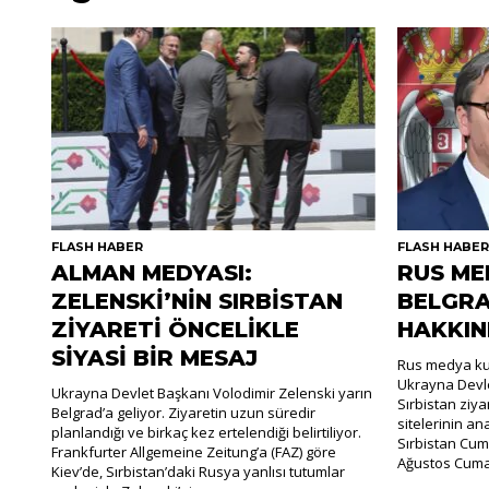
FLASH HABER
FLASH HABE
ALMAN MEDYASI:
RUS ME
ZELENSKİ’NİN SIRBİSTAN
BELGRA
ZİYARETİ ÖNCELİKLE
HAKKIN
SİYASİ BİR MESAJ
Rus medya kur
Ukrayna Devle
Ukrayna Devlet Başkanı Volodimir Zelenski yarın
Sırbistan ziya
Belgrad’a geliyor. Ziyaretin uzun süredir
sitelerinin an
planlandığı ve birkaç kez ertelendiği belirtiliyor.
Sırbistan Cum
Frankfurter Allgemeine Zeitung’a (FAZ) göre
Ağustos Cumar
Kiev’de, Sırbistan’daki Rusya yanlısı tutumlar