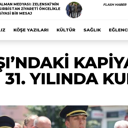
ALMAN MEDYASI: ZELENSKİ’NİN
FLASH HABER
SIRBİSTAN ZİYARETİ ÖNCELİKLE
SİYASİ BİR MESAJ
IZ
KÖŞE YAZILARI
KÜLTÜR
SAĞLIK
EĞLENC
I’NDAKİ KAPİY
 31. YILINDA 