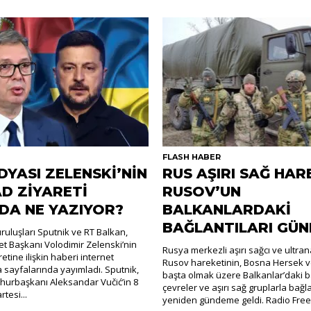
R
FLASH HABER
DYASI ZELENSKİ’NİN
RUS AŞIRI SAĞ HAR
D ZİYARETİ
RUSOV’UN
DA NE YAZIYOR?
BALKANLARDAKİ
BAĞLANTILARI GÜ
uluşları Sputnik ve RT Balkan,
t Başkanı Volodimir Zelenski’nin
Rusya merkezli aşırı sağcı ve ultra
retine ilişkin haberi internet
Rusov hareketinin, Bosna Hersek v
a sayfalarında yayımladı. Sputnik,
başta olmak üzere Balkanlar’daki ba
hurbaşkanı Aleksandar Vučić’in 8
çevreler ve aşırı sağ gruplarla bağla
tesi...
yeniden gündeme geldi. Radio Free.