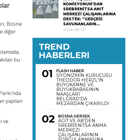
plar
KOMİSYONUN’DAN
SREBRENİTSA ANIT
MERKEZİ ÇALIŞANLARINA
DESTEK: “GERÇEĞİ
arı, Bosna
SAVUNANLARIN…
2026-08-07
e diğer
TREND
ıklamada,
HABERLERI
akılan bu
FLASH HABER
SİYONİZMİN KURUCUSU
THEODOR HERZL’İN
BÜYÜKANNE VE
BÜYÜKBABASININ
Parkı’nda
NAAŞLARI
BELGRAD’DA
dan yapılan
MEZARDAN ÇIKARILDI
BOSNA HERSEK
i ve
AGİT VE AB’DEN
SREBRENİTSA ANMA
MERKEZİ
ÇALIŞANLARININ
SORGULANMASINA