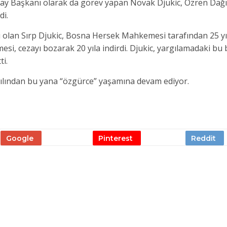
y Başkanı olarak da görev yapan Novak Djukic, Ozren Dağı’
di.
su olan Sırp Djukic, Bosna Hersek Mahkemesi tarafından 25 y
, cezayı bozarak 20 yıla indirdi. Djukic, yargılamadaki bu
ti.
 yılından bu yana “özgürce” yaşamına devam ediyor.