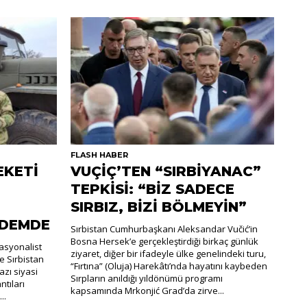
FLASH HABER
EKETİ
VUÇİÇ’TEN “SIRBİYANAC”
TEPKİSİ: “BİZ SADECE
SIRBIZ, BİZİ BÖLMEYİN”
NDEMDE
Sırbistan Cumhurbaşkanı Aleksandar Vučić’in
Bosna Hersek’e gerçekleştirdiği birkaç günlük
nasyonalist
ziyaret, diğer bir ifadeyle ülke genelindeki turu,
e Sırbistan
“Fırtına” (Oluja) Harekâtı’nda hayatını kaybeden
zı siyasi
Sırpların anıldığı yıldönümü programı
ntıları
kapsamında Mrkonjić Grad’da zirve...
..