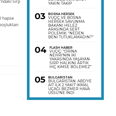
ndaki Sırp
YAKIN TAKİP
BOSNA HERSEK
ıl hapse
VUÇİÇ VE BOSNA
HERSEK SAVUNMA
 boşluktan
BAKANI HELEZ
ARASINDA SERT
POLEMİK: “NEDEN
BENİ TUTUKLAMADIN?”
FLASH HABER
VUÇİÇ: “DRİNA
NEHRİ’NİN İKİ
YAKASINDA YAŞAYAN
SIRP HALKINI ARTIK
HİÇ KİMSE BÖLEMEZ”
BULGARISTAN
BULGARİSTAN: ABD’YE
AİT İLK 2 YAKIT İKMAL
UÇAĞI BEZMER HAVA
ÜSSÜ’NE İNDİ