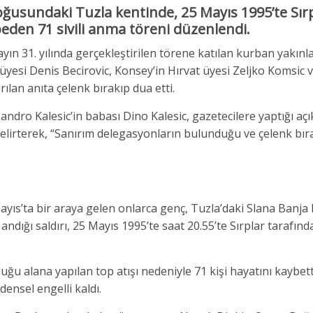
ğusundaki Tuzla kentinde, 25 Mayıs 1995’te Sır
eden 71 sivili anma töreni düzenlendi.
yın 31. yılında gerçekleştirilen törene katılan kurban yakınl
esi Denis Becirovic, Konsey’in Hırvat üyesi Zeljko Komsic v
ılan anıta çelenk bırakıp dua etti.
 Kalesic’in babası Dino Kalesic​​​​​​​, gazetecilere yaptığı aç
belirterek, “Sanırım delegasyonların bulunduğu ve çelenk bır
yıs’ta bir araya gelen onlarca genç, Tuzla’daki Slana Banja 
andığı saldırı, 25 Mayıs 1995’te saat 20.55’te Sırplar tarafın
u alana yapılan top atışı nedeniyle 71 kişi hayatını kaybett
densel engelli kaldı.