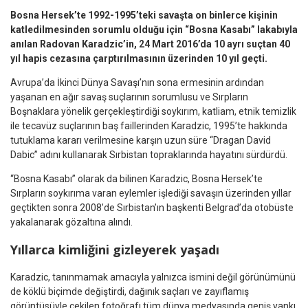
Bosna Hersek’te 1992-1995’teki savaşta on binlerce kişinin
katledilmesinden sorumlu olduğu için “Bosna Kasabı” lakabıyla
anılan Radovan Karadzic’in, 24 Mart 2016’da 10 ayrı suçtan 40
yıl hapis cezasına çarptırılmasının üzerinden 10 yıl geçti.
Avrupa’da İkinci Dünya Savaşı’nın sona ermesinin ardından
yaşanan en ağır savaş suçlarının sorumlusu ve Sırpların
Boşnaklara yönelik gerçekleştirdiği soykırım, katliam, etnik temizlik
ile tecavüz suçlarının baş faillerinden Karadzic, 1995’te hakkında
tutuklama kararı verilmesine karşın uzun süre “Dragan David
Dabic” adını kullanarak Sırbistan topraklarında hayatını sürdürdü.
“Bosna Kasabı” olarak da bilinen Karadzic, Bosna Hersek’te
Sırpların soykırıma varan eylemler işlediği savaşın üzerinden yıllar
geçtikten sonra 2008’de Sırbistan’ın başkenti Belgrad’da otobüste
yakalanarak gözaltına alındı.
Yıllarca kimliğini gizleyerek yaşadı
Karadzic, tanınmamak amacıyla yalnızca ismini değil görünümünü
de köklü biçimde değiştirdi, dağınık saçları ve zayıflamış
görüntüsüyle çekilen fotoğrafı tüm dünya medyasında geniş yankı