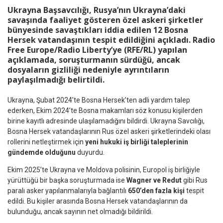
Ukrayna Başsavcılığı, Rusya’nın Ukrayna’daki
savaşında faaliyet gösteren özel askeri şirketler
bünyesinde savaştıkları iddia edilen
12 Bosna
Hersek vatandaşının tespit edildiğini
açıkladı. Radio
Free Europe/Radio Liberty’ye (RFE/RL) yapılan
açıklamada, soruşturmanın sürdüğü, ancak
dosyaların gizliliği nedeniyle ayrıntıların
paylaşılmadığı belirtildi.
Ukrayna, Şubat 2024’te Bosna Hersek’ten adli yardım talep
ederken, Ekim 2024’te Bosna makamları söz konusu kişilerden
birine kayıtlı adresinde ulaşılamadığını bildirdi. Ukrayna Savcılığı,
Bosna Hersek vatandaşlarının Rus özel askeri şirketlerindeki olası
rollerini netleştirmek için
yeni hukuki iş birliği taleplerinin
gündemde olduğunu
duyurdu.
Ekim 2025’te Ukrayna ve Moldova polisinin, Europol iş birliğiyle
yürüttüğü bir başka soruşturmada ise
Wagner ve Redut
gibi Rus
paralı asker yapılanmalarıyla bağlantılı
650’den fazla kişi
tespit
edildi. Bu kişiler arasında Bosna Hersek vatandaşlarının da
bulunduğu, ancak sayının net olmadığı bildirildi.