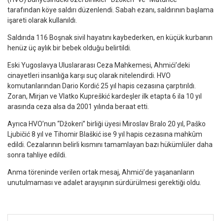
tarafından köye saldırı düzenlendi. Sabah ezanı, saldırının başlama
işareti olarak kullanıldı.
Saldırıda 116 Boşnak sivil hayatını kaybederken, en küçük kurbanın
henüz üç aylık bir bebek olduğu belirtildi.
Eski Yugoslavya Uluslararası Ceza Mahkemesi, Ahmići’deki
cinayetleri insanlığa karşı suç olarak nitelendirdi. HVO
komutanlarından Dario Kordić 25 yıl hapis cezasına çarptırıldı.
Zoran, Mirjan ve Vlatko Kupreškić kardeşler ilk etapta 6 ila 10 yıl
arasında ceza alsa da 2001 yılında beraat etti.
Ayrıca HVO’nun “Džokeri” birliği üyesi Miroslav Bralo 20 yıl, Paško
Ljubičić 8 yıl ve Tihomir Blaškić ise 9 yıl hapis cezasına mahkûm
edildi. Cezalarının belirli kısmını tamamlayan bazı hükümlüler daha
sonra tahliye edildi.
Anma töreninde verilen ortak mesaj, Ahmići’de yaşananların
unutulmaması ve adalet arayışının sürdürülmesi gerektiği oldu.