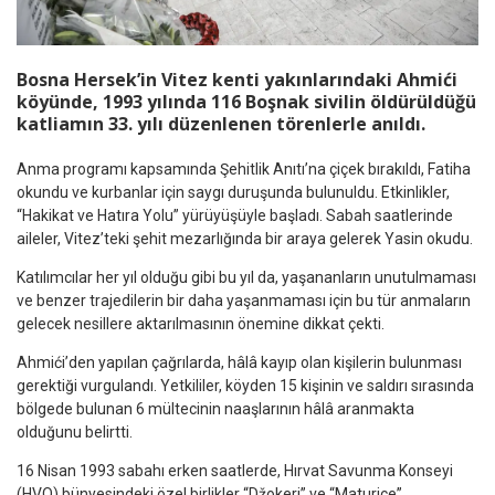
Bosna Hersek’in Vitez kenti yakınlarındaki Ahmići
köyünde, 1993 yılında 116 Boşnak sivilin öldürüldüğü
katliamın 33. yılı düzenlenen törenlerle anıldı.
Anma programı kapsamında Şehitlik Anıtı’na çiçek bırakıldı, Fatiha
okundu ve kurbanlar için saygı duruşunda bulunuldu. Etkinlikler,
“Hakikat ve Hatıra Yolu” yürüyüşüyle başladı. Sabah saatlerinde
aileler, Vitez’teki şehit mezarlığında bir araya gelerek Yasin okudu.
Katılımcılar her yıl olduğu gibi bu yıl da, yaşananların unutulmaması
ve benzer trajedilerin bir daha yaşanmaması için bu tür anmaların
gelecek nesillere aktarılmasının önemine dikkat çekti.
Ahmići’den yapılan çağrılarda, hâlâ kayıp olan kişilerin bulunması
gerektiği vurgulandı. Yetkililer, köyden 15 kişinin ve saldırı sırasında
bölgede bulunan 6 mültecinin naaşlarının hâlâ aranmakta
olduğunu belirtti.
16 Nisan 1993 sabahı erken saatlerde, Hırvat Savunma Konseyi
(HVO) bünyesindeki özel birlikler “Džokeri” ve “Maturice”