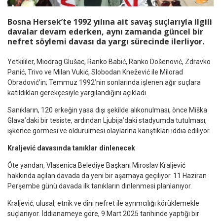
Bosna Hersek’te 1992 yılına ait savaş suçlarıyla ilgili
davalar devam ederken, aynı zamanda güncel bir
nefret söylemi davası da yargı sürecinde ilerliyor.
Yetkililer, Miodrag Glušac, Ranko Babić, Ranko Došenović, Zdravko
Panić, Trivo ve Milan Vukić, Slobodan Knežević ile Milorad
Obradović’in; Temmuz 1992’nin sonlarında işlenen ağır suçlara
katıldıkları gerekçesiyle yargılandığını açıkladı.
Sanıkların, 120 erkeğin yasa dışı şekilde alıkonulması, önce Miška
Glava’daki bir tesiste, ardından Ljubija’daki stadyumda tutulması,
işkence görmesi ve öldürülmesi olaylarına karıştıkları iddia ediliyor.
Kraljević davasında tanıklar dinlenecek
Öte yandan, Vlasenica Belediye Başkanı Miroslav Kraljević
hakkında açılan davada da yeni bir aşamaya geçiliyor. 11 Haziran
Perşembe günü davada ilk tanıkların dinlenmesi planlanıyor.
Kraljević, ulusal, etnik ve dini nefret ile ayrımcılığı körüklemekle
suçlanıyor. İddianameye göre, 9 Mart 2025 tarihinde yaptığı bir