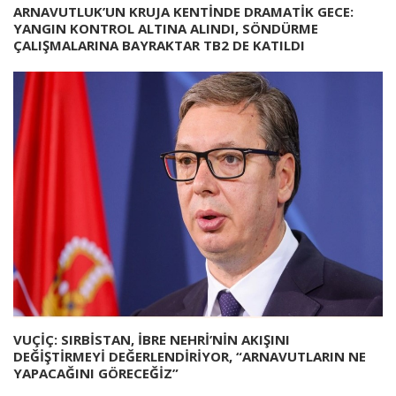
ARNAVUTLUK’UN KRUJA KENTİNDE DRAMATİK GECE:
YANGIN KONTROL ALTINA ALINDI, SÖNDÜRME
ÇALIŞMALARINA BAYRAKTAR TB2 DE KATILDI
VUÇİÇ: SIRBİSTAN, İBRE NEHRİ’NİN AKIŞINI
DEĞİŞTİRMEYİ DEĞERLENDİRİYOR, “ARNAVUTLARIN NE
YAPACAĞINI GÖRECEĞİZ”