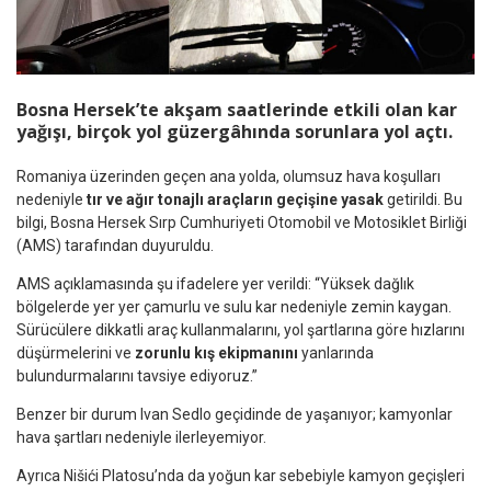
Bosna Hersek’te akşam saatlerinde etkili olan kar
yağışı, birçok yol güzergâhında sorunlara yol açtı.
Romaniya üzerinden geçen ana yolda, olumsuz hava koşulları
nedeniyle
tır ve ağır tonajlı araçların geçişine yasak
getirildi. Bu
bilgi, Bosna Hersek Sırp Cumhuriyeti Otomobil ve Motosiklet Birliği
(AMS) tarafından duyuruldu.
AMS açıklamasında şu ifadelere yer verildi: “Yüksek dağlık
bölgelerde yer yer çamurlu ve sulu kar nedeniyle zemin kaygan.
Sürücülere dikkatli araç kullanmalarını, yol şartlarına göre hızlarını
düşürmelerini ve
zorunlu kış ekipmanını
yanlarında
bulundurmalarını tavsiye ediyoruz.”
Benzer bir durum Ivan Sedlo geçidinde de yaşanıyor; kamyonlar
hava şartları nedeniyle ilerleyemiyor.
Ayrıca Nišići Platosu’nda da yoğun kar sebebiyle kamyon geçişleri