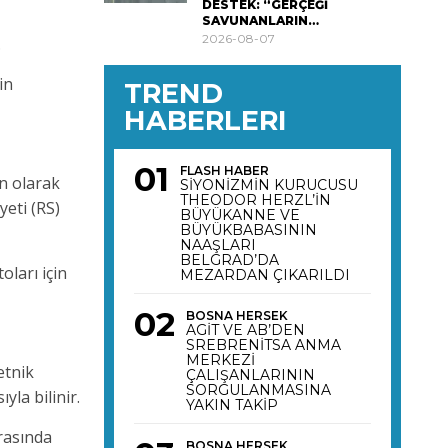
DESTEK: “GERÇEĞİ
SAVUNANLARIN…
2026-08-07
.
in
TREND
HABERLERI
FLASH HABER
un olarak
SİYONİZMİN KURUCUSU
THEODOR HERZL’İN
eti (RS)
BÜYÜKANNE VE
BÜYÜKBABASININ
NAAŞLARI
BELGRAD’DA
oları için
MEZARDAN ÇIKARILDI
BOSNA HERSEK
AGİT VE AB’DEN
SREBRENİTSA ANMA
MERKEZİ
etnik
ÇALIŞANLARININ
SORGULANMASINA
la bilinir.
YAKIN TAKİP
rasında
BOSNA HERSEK