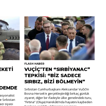
FLASH HABER
EKETİ
VUÇİÇ’TEN “SIRBİYANAC”
TEPKİSİ: “BİZ SADECE
SIRBIZ, BİZİ BÖLMEYİN”
NDEMDE
Sırbistan Cumhurbaşkanı Aleksandar Vučić’in
Bosna Hersek’e gerçekleştirdiği birkaç günlük
nasyonalist
ziyaret, diğer bir ifadeyle ülke genelindeki turu,
e Sırbistan
“Fırtına” (Oluja) Harekâtı’nda hayatını kaybeden
zı siyasi