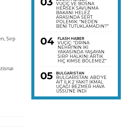
VUÇİÇ VE BOSNA
HERSEK SAVUNMA
BAKANI HELEZ
ARASINDA SERT
POLEMİK: “NEDEN
BENİ TUTUKLAMADIN?”
n, Sırp
FLASH HABER
VUÇİÇ: “DRİNA
NEHRİ’NİN İKİ
YAKASINDA YAŞAYAN
SIRP HALKINI ARTIK
HİÇ KİMSE BÖLEMEZ”
stisnai
BULGARISTAN
BULGARİSTAN: ABD’YE
AİT İLK 2 YAKIT İKMAL
UÇAĞI BEZMER HAVA
ÜSSÜ’NE İNDİ