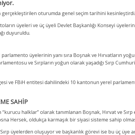
iyor.
rçekleştirilen oturumda genel seçim tarihini kesinleştirdi
oların üyeleri ve üç üyeli Devlet Başkanlığı Konseyi üyelerin
ağı duyuruldu.
al parlamento üyelerinin yanı sıra Boşnak ve Hırvatların yoğ
rlamentosu ve Sırpların yoğun olarak yaşadığı Sırp Cumhuriy
esi ve FBiH entitesi dahilindeki 10 kantonun yerel parlament
EME SAHİP
çin “kurucu halklar” olarak tanımlanan Boşnak, Hırvat ve Sırp 
sna Hersek, oldukça karmaşık bir siyasi sisteme sahip olmasıy
e Sırp üyelerden oluşuyor ve başkanlık görevi ise bu üç üye a