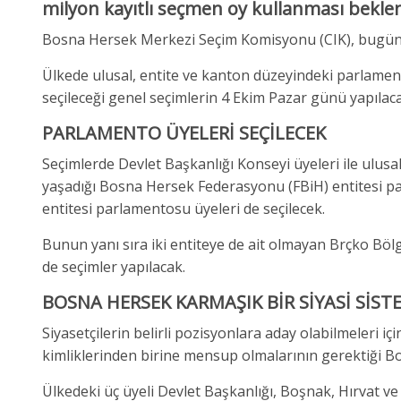
milyon kayıtlı seçmen oy kullanması beklen
Bosna Hersek Merkezi Seçim Komisyonu (CIK), bugün ge
Ülkede ulusal, entite ve kanton düzeyindeki parlament
seçileceği genel seçimlerin 4 Ekim Pazar günü yapılac
PARLAMENTO ÜYELERİ SEÇİLECEK
Seçimlerde Devlet Başkanlığı Konseyi üyeleri ile ulus
yaşadığı Bosna Hersek Federasyonu (FBiH) entitesi pa
entitesi parlamentosu üyeleri de seçilecek.
Bunun yanı sıra iki entiteye de ait olmayan Brçko Bölg
de seçimler yapılacak.
BOSNA HERSEK KARMAŞIK BİR SİYASİ SİST
Siyasetçilerin belirli pozisyonlara aday olabilmeleri i
kimliklerinden birine mensup olmalarının gerektiği Bo
Ülkedeki üç üyeli Devlet Başkanlığı, Boşnak, Hırvat v