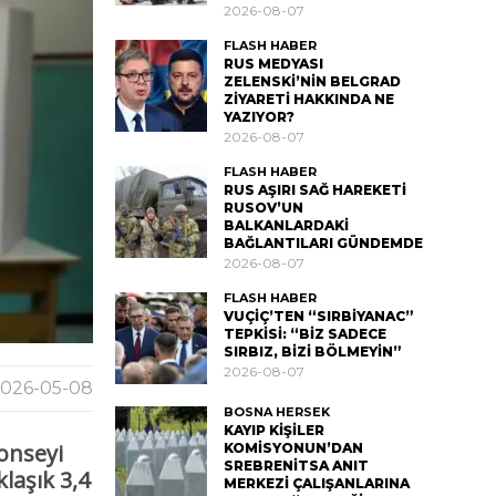
2026-08-07
FLASH HABER
RUS MEDYASI
ZELENSKİ’NİN BELGRAD
ZİYARETİ HAKKINDA NE
YAZIYOR?
2026-08-07
FLASH HABER
RUS AŞIRI SAĞ HAREKETİ
RUSOV’UN
BALKANLARDAKİ
BAĞLANTILARI GÜNDEMDE
2026-08-07
FLASH HABER
VUÇİÇ’TEN “SIRBİYANAC”
TEPKİSİ: “BİZ SADECE
SIRBIZ, BİZİ BÖLMEYİN”
2026-08-07
026-05-08
BOSNA HERSEK
KAYIP KİŞİLER
onseyi
KOMİSYONUN’DAN
SREBRENİTSA ANIT
laşık 3,4
MERKEZİ ÇALIŞANLARINA