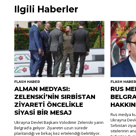
Ilgili Haberler
FLASH HABER
FLASH HABE
ALMAN MEDYASI:
RUS ME
ZELENSKİ’NİN SIRBİSTAN
BELGRA
ZİYARETİ ÖNCELİKLE
HAKKIN
SİYASİ BİR MESAJ
Rus medya kur
Ukrayna Devle
Ukrayna Devlet Başkanı Volodimir Zelenski yarın
Sırbistan ziya
Belgrad’a geliyor. Ziyaretin uzun süredir
sitelerinin an
planlandığı ve birkaç kez ertelendiği belirtiliyor.