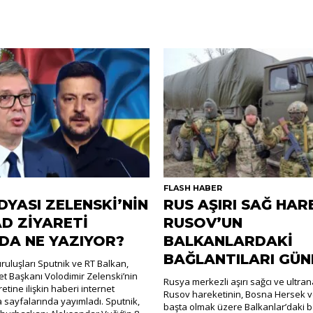
R
FLASH HABER
DYASI ZELENSKİ’NİN
RUS AŞIRI SAĞ HAR
D ZİYARETİ
RUSOV’UN
DA NE YAZIYOR?
BALKANLARDAKİ
BAĞLANTILARI GÜ
uluşları Sputnik ve RT Balkan,
t Başkanı Volodimir Zelenski’nin
Rusya merkezli aşırı sağcı ve ultra
retine ilişkin haberi internet
Rusov hareketinin, Bosna Hersek v
a sayfalarında yayımladı. Sputnik,
başta olmak üzere Balkanlar’daki ba