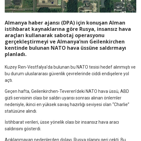
Almanya haber ajansı (DPA) için konuşan Alman
istihbarat kaynaklarına göre Rusya, insansız hava
araçları kullanarak sabotaj operasyonu
gerçekleştirmeyi ve Almanya’nın Geilenkirchen
kentinde bulunan NATO hava üssüne saldırmayı
planladı.
Kuzey Ren-Vestfalya’da bulunan bu NATO tesisi hedef alınmıştı ve
bu durum uluslararası güvenlik çevrelerinde ciddi endişelere yol
açtı.
Geçen hafta, Geilenkirchen-Teveren’deki NATO hava üssü, ABD
gizli servisinin olası bir saldırı uyarısı sonrası alınan önlemler
nedeniyle, ikinci en yüksek savaş hazırlığı seviyesi olan “Charlie”
statüsüne alındı.
İstihbarat verileri, üsse yönelik olası bir insansız hava aracı
saldırısını gösterdi.
Açıklanmayan nedenlerden dolayı, Rusya planını geri çekti. Bu