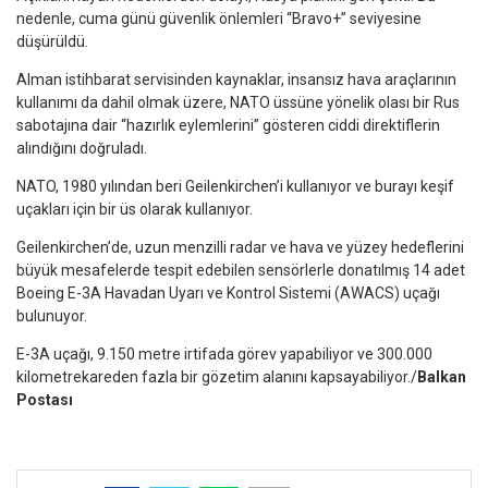
nedenle, cuma günü güvenlik önlemleri “Bravo+” seviyesine
düşürüldü.
Alman istihbarat servisinden kaynaklar, insansız hava araçlarının
kullanımı da dahil olmak üzere, NATO üssüne yönelik olası bir Rus
sabotajına dair “hazırlık eylemlerini” gösteren ciddi direktiflerin
alındığını doğruladı.
NATO, 1980 yılından beri Geilenkirchen’i kullanıyor ve burayı keşif
uçakları için bir üs olarak kullanıyor.
Geilenkirchen’de, uzun menzilli radar ve hava ve yüzey hedeflerini
büyük mesafelerde tespit edebilen sensörlerle donatılmış 14 adet
Boeing E-3A Havadan Uyarı ve Kontrol Sistemi (AWACS) uçağı
bulunuyor.
E-3A uçağı, 9.150 metre irtifada görev yapabiliyor ve 300.000
kilometrekareden fazla bir gözetim alanını kapsayabiliyor./
Balkan
Postası