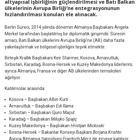
altyapısal işbirliğinin güçlendirilmesi ve Batı Balkan
ülkelerinin Avrupa Birliği’ne entegrasyonunun
hızlandırılması konuları ele alınacak.
Berlin Süreci, 2014 yılında dönemin Almanya Başbakanı Angela
Merkel tarafından başlatılmış bir diplomatik girişimdir. Sürecin
amacı, Batı Balkan ülkelerini Avrupa Birliği’ne (AB) daha fazla
yakınlaştırmak ve bölgesel işbirliğini teşvik etmektir.
Birleşik Krallık Başbakanı Keir Starmer, Kosova, Arnavutluk,
Sırbistan, Karadağ, Bosna-Hersek ve Kuzey Makedonya liderlerini;
ayrıca Almanya, Fransa ve diğer AB ülkelerinden temsilcileri
ağırlıyor.
Katılımcılar arasında:
Kosova – Başbakan
Albin Kurti
Arnavutluk – Başbakan
Edi Rama
Sırbistan – Başbakan
Gjuro Maçut
Karadağ – Başbakan
Milojko Spajiç
Kuzey Makedonya – Başbakan
Hristijan Mickoski
Bosna-Hersek – Bakanlar Konseyi Başkanı
Borjana Krishto
Ayrıca Almanya Şansölyesi Friedrich Merz de zirveye katılıyor.