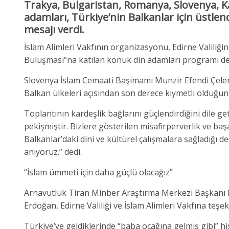
Trakya, Bulgaristan, Romanya, Slovenya, Kar
adamları, Türkiye’nin Balkanlar için üstlendi
mesajı verdi.
İslam Alimleri Vakfının organizasyonu, Edirne Valiliğin
Buluşması”na katılan konuk din adamları programı de
Slovenya İslam Cemaati Başimamı Munzir Efendi Çelen
Balkan ülkeleri açısından son derece kıymetli olduğun
Toplantının kardeşlik bağlarını güçlendirdiğini dile 
pekişmiştir. Bizlere gösterilen misafirperverlik ve baş
Balkanlar’daki dini ve kültürel çalışmalara sağladığı 
anıyoruz.” dedi.
“İslam ümmeti için daha güçlü olacağız”
Arnavutluk Tiran Minber Araştırma Merkezi Başkanı 
Erdoğan, Edirne Valiliği ve İslam Alimleri Vakfına teşek
Türkiye’ye geldiklerinde “baba ocağına gelmiş gibi” hi