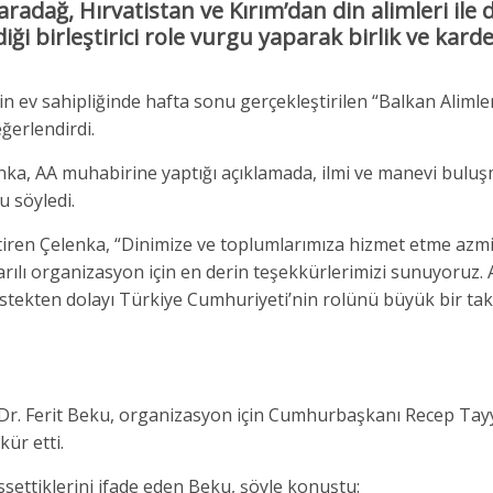
adağ, Hırvatistan ve Kırım’dan din alimleri ile 
ği birleştirici role vurgu yaparak birlik ve karde
in ev sahipliğinde hafta sonu gerçekleştirilen “Balkan Alimle
ğerlendirdi.
ka, AA muhabirine yaptığı açıklamada, ilmi ve manevi bulu
u söyledi.
getiren Çelenka, “Dinimize ve toplumlarımıza hizmet etme azm
arılı organizasyon için en derin teşekkürlerimizi sunuyoruz. 
destekten dolayı Türkiye Cumhuriyeti’nin rolünü büyük bir tak
Dr. Ferit Beku, organizasyon için Cumhurbaşkanı Recep Tay
kür etti.
ssettiklerini ifade eden Beku, şöyle konuştu: