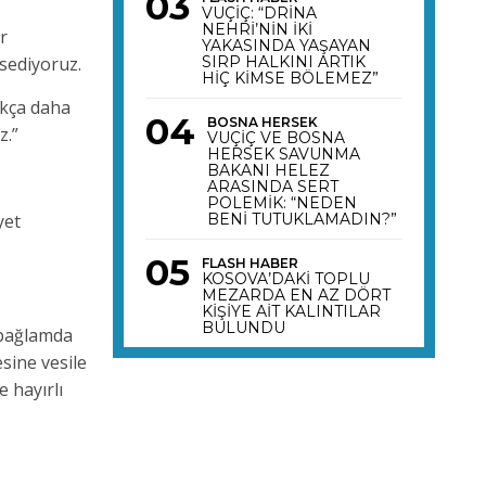
VUÇİÇ: “DRİNA
NEHRİ’NİN İKİ
r
YAKASINDA YAŞAYAN
sediyoruz.
SIRP HALKINI ARTIK
HİÇ KİMSE BÖLEMEZ”
ukça daha
BOSNA HERSEK
z.”
VUÇİÇ VE BOSNA
HERSEK SAVUNMA
BAKANI HELEZ
ARASINDA SERT
POLEMİK: “NEDEN
yet
BENİ TUTUKLAMADIN?”
FLASH HABER
KOSOVA’DAKİ TOPLU
MEZARDA EN AZ DÖRT
KİŞİYE AİT KALINTILAR
BULUNDU
 bağlamda
sine vesile
 hayırlı