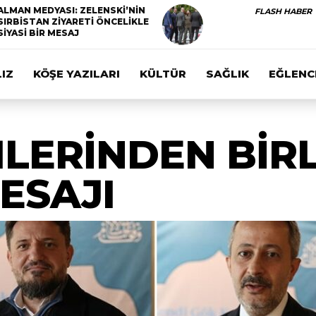
ALMAN MEDYASI: ZELENSKİ’NİN
FLASH HABER
SIRBİSTAN ZİYARETİ ÖNCELİKLE
SİYASİ BİR MESAJ
IZ
KÖŞE YAZILARI
KÜLTÜR
SAĞLIK
EĞLENC
LERİNDEN BİRL
ESAJI