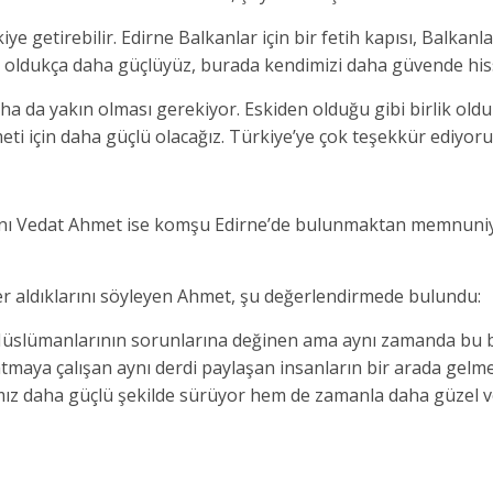
e getirebilir. Edirne Balkanlar için bir fetih kapısı, Balkanla
ber oldukça daha güçlüyüz, burada kendimizi daha güvende his
daha da yakın olması gerekiyor. Eskiden olduğu gibi birlik old
ti için daha güçlü olacağız. Türkiye’ye çok teşekkür ediyoru
anı Vedat Ahmet ise komşu Edirne’de bulunmaktan memnuni
r aldıklarını söyleyen Ahmet, şu değerlendirmede bulundu:
ya Müslümanlarının sorunlarına değinen ama aynı zamanda bu
tmaya çalışan aynı derdi paylaşan insanların bir arada gelme
ız daha güçlü şekilde sürüyor hem de zamanla daha güzel ve