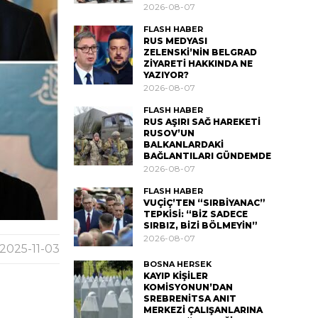
2026-08-07
FLASH HABER
RUS MEDYASI
ZELENSKİ’NİN BELGRAD
ZİYARETİ HAKKINDA NE
YAZIYOR?
2026-08-07
FLASH HABER
RUS AŞIRI SAĞ HAREKETİ
RUSOV’UN
BALKANLARDAKİ
BAĞLANTILARI GÜNDEMDE
2026-08-07
FLASH HABER
VUÇİÇ’TEN “SIRBİYANAC”
TEPKİSİ: “BİZ SADECE
SIRBIZ, BİZİ BÖLMEYİN”
2026-08-07
2025-11-03
BOSNA HERSEK
KAYIP KİŞİLER
KOMİSYONUN’DAN
SREBRENİTSA ANIT
MERKEZİ ÇALIŞANLARINA