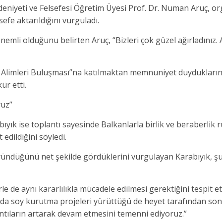
niyeti ve Felsefesi Öğretim Üyesi Prof. Dr. Numan Aruç, o
efe aktarıldığını vurguladı.
mli olduğunu belirten Aruç, “Bizleri çok güzel ağırladınız. 
n Alimleri Buluşması”na katılmaktan memnuniyet duydukların
ür etti.
ruz”
yık ise toplantı sayesinde Balkanlarla birlik ve beraberlik 
edildiğini söyledi.
ründüğünü net şekilde gördüklerini vurgulayan Karabıyık, şu
le de aynı kararlılıkla mücadele edilmesi gerektiğini tespit e
da soy kurutma projeleri yürüttüğü de heyet tarafından so
antıların artarak devam etmesini temenni ediyoruz.”