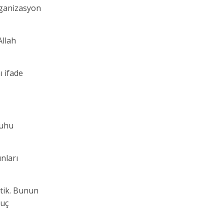
rganizasyon
Allah
ı ifade
ruhu
nları
ttik. Bunun
nuç