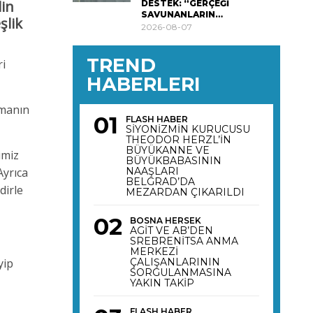
din
DESTEK: “GERÇEĞİ
SAVUNANLARIN…
şlik
2026-08-07
TREND
ri
HABERLERI
şmanın
FLASH HABER
SİYONİZMİN KURUCUSU
THEODOR HERZL’İN
BÜYÜKANNE VE
imiz
BÜYÜKBABASININ
Ayrıca
NAAŞLARI
BELGRAD’DA
dirle
MEZARDAN ÇIKARILDI
BOSNA HERSEK
AGİT VE AB’DEN
SREBRENİTSA ANMA
MERKEZİ
yip
ÇALIŞANLARININ
SORGULANMASINA
YAKIN TAKİP
FLASH HABER