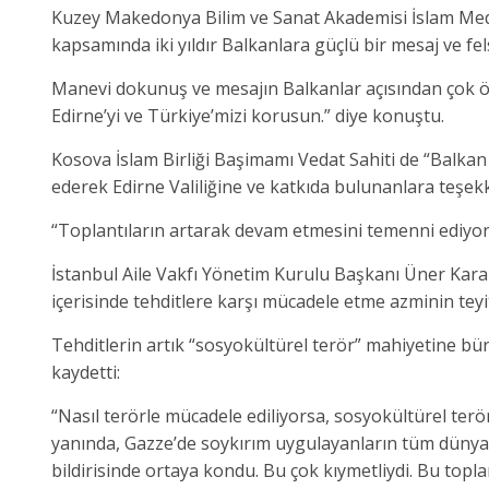
Kuzey Makedonya Bilim ve Sanat Akademisi İslam Mede
kapsamında iki yıldır Balkanlara güçlü bir mesaj ve fels
Manevi dokunuş ve mesajın Balkanlar açısından çok öne
Edirne’yi ve Türkiye’mizi korusun.” diye konuştu.
Kosova İslam Birliği Başimamı Vedat Sahiti de “Balka
ederek Edirne Valiliğine ve katkıda bulunanlara teşekk
“Toplantıların artarak devam etmesini temenni ediyo
İstanbul Aile Vakfı Yönetim Kurulu Başkanı Üner Karabı
içerisinde tehditlere karşı mücadele etme azminin teyit 
Tehditlerin artık “sosyokültürel terör” mahiyetine bü
kaydetti:
“Nasıl terörle mücadele ediliyorsa, sosyokültürel terör
yanında, Gazze’de soykırım uygulayanların tüm dünya
bildirisinde ortaya kondu. Bu çok kıymetliydi. Bu topl