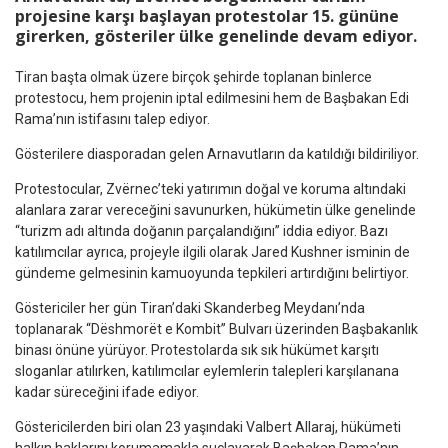
projesine karşı başlayan protestolar 15. gününe
girerken, gösteriler ülke genelinde devam ediyor.
Tiran başta olmak üzere birçok şehirde toplanan binlerce
protestocu, hem projenin iptal edilmesini hem de Başbakan Edi
Rama’nın istifasını talep ediyor.
Gösterilere diasporadan gelen Arnavutların da katıldığı bildiriliyor.
Protestocular, Zvërnec’teki yatırımın doğal ve koruma altındaki
alanlara zarar vereceğini savunurken, hükümetin ülke genelinde
“turizm adı altında doğanın parçalandığını” iddia ediyor. Bazı
katılımcılar ayrıca, projeyle ilgili olarak Jared Kushner isminin de
gündeme gelmesinin kamuoyunda tepkileri artırdığını belirtiyor.
Göstericiler her gün Tiran’daki Skanderbeg Meydanı’nda
toplanarak “Dëshmorët e Kombit” Bulvarı üzerinden Başbakanlık
binası önüne yürüyor. Protestolarda sık sık hükümet karşıtı
sloganlar atılırken, katılımcılar eylemlerin talepleri karşılanana
kadar süreceğini ifade ediyor.
Göstericilerden biri olan 23 yaşındaki Valbert Allaraj, hükümeti