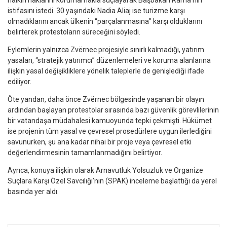
halkın haklarını korumamakla suçlayarak Başbakan Rama’nın
istifasını istedi. 30 yaşındaki Nadia Aliaj ise turizme karşı
olmadıklarını ancak ülkenin “parçalanmasına” karşı olduklarını
belirterek protestoların süreceğini söyledi.
Eylemlerin yalnızca Zvërnec projesiyle sınırlı kalmadığı, yatırım
yasaları, “stratejik yatırımcı” düzenlemeleri ve koruma alanlarına
ilişkin yasal değişikliklere yönelik taleplerle de genişlediği ifade
ediliyor.
Öte yandan, daha önce Zvërnec bölgesinde yaşanan bir olayın
ardından başlayan protestolar sırasında bazı güvenlik görevlilerinin
bir vatandaşa müdahalesi kamuoyunda tepki çekmişti. Hükümet
ise projenin tüm yasal ve çevresel prosedürlere uygun ilerlediğini
savunurken, şu ana kadar nihai bir proje veya çevresel etki
değerlendirmesinin tamamlanmadığını belirtiyor.
Ayrıca, konuya ilişkin olarak Arnavutluk Yolsuzluk ve Organize
Suçlara Karşı Özel Savcılığı’nın (SPAK) inceleme başlattığı da yerel
basında yer aldı.