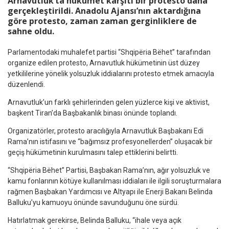
Arnavutluk’ta hükümet karşıtı bir protesto daha
gerçekleştirildi. Anadolu Ajansı’nın aktardığına
göre protesto, zaman zaman gerginliklere de
sahne oldu.
Parlamentodaki muhalefet partisi “Shqipëria Bëhet” tarafından
organize edilen protesto, Arnavutluk hükümetinin üst düzey
yetkililerine yönelik yolsuzluk iddialarını protesto etmek amacıyla
düzenlendi.
Arnavutluk’un farklı şehirlerinden gelen yüzlerce kişi ve aktivist,
başkent Tiran’da Başbakanlık binası önünde toplandı.
Organizatörler, protesto aracılığıyla Arnavutluk Başbakanı Edi
Rama’nın istifasını ve “bağımsız profesyonellerden” oluşacak bir
geçiş hükümetinin kurulmasını talep ettiklerini belirtti.
“Shqipëria Bëhet” Partisi, Başbakan Rama’nın, ağır yolsuzluk ve
kamu fonlarının kötüye kullanılması iddiaları ile ilgili soruşturmalara
rağmen Başbakan Yardımcısı ve Altyapı ile Enerji Bakanı Belinda
Balluku’yu kamuoyu önünde savunduğunu öne sürdü.
Hatırlatmak gerekirse, Belinda Balluku, “ihale veya açık