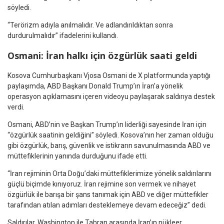
söyledi.
“Terörizm adıyla anılmalıdır. Ve adlandırıldıktan sonra
durdurulmalıdır” ifadelerini kullandı.
Osmani: İran halkı için özgürlük saati geldi
Kosova Cumhurbaşkanı Vjosa Osmani de X platformunda yaptığı
paylaşımda, ABD Başkanı Donald Trump’ın İran’a yönelik
operasyon açıklamasını içeren videoyu paylaşarak saldırıya destek
verdi.
Osmani, ABD’nin ve Başkan Trump’ın liderliği sayesinde İran için
“özgürlük saatinin geldiğini” söyledi. Kosova’nın her zaman olduğu
gibi özgürlük, barış, güvenlik ve istikrarın savunulmasında ABD ve
müttefiklerinin yanında durduğunu ifade etti.
“İran rejiminin Orta Doğu’daki müttefiklerimize yönelik saldırılarını
güçlü biçimde kınıyoruz. İran rejimine son vermek ve nihayet
özgürlük ile barışa bir şans tanımak için ABD ve diğer müttefikler
tarafından atılan adımları desteklemeye devam edeceğiz” dedi.
Saldırılar, Washington ile Tahran arasında İran’ın nükleer