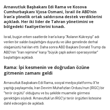
Arnavutluk Başbakanı
Edi Rama
ve Kosova
Cumhurbaşkanı
Vjosa Osmani
, İsrail ile ABD’nin
İran’a yönelik ortak saldırısına destek verdiklerini
açıkladı. Her iki lider de Tahran yönetimini ve
bölgedeki faaliyetlerini kınadı.
İsrail, bugün erken saatlerde İran’a karşı “Aslanın Kükreyişi” adı
verilen bir saldırı başlattığını duyurdu ve ülke genelinde derhal
olağanüstü hal ilan etti. Daha sonra ABD Başkanı Donald Trump da
ABD’nin “İran rejimine” karşı “büyük çaplı askeri operasyonlar”
başlattığını açıkladı.
Rama: İpi kesmenin ve doğrudan özüne
gitmenin zamanı geldi
Arnavutluk Başbakanı Edi Rama, sosyal medya platformu X’te
yaptığı paylaşımda, İran Devrim Muhafızları Ordusu’nun (IRGC) bir
“terör örgütü” olduğunu ve bu şekilde muamele görmesi
gerektiğini söyledi. Arnavutluk’un IRGC’yi terör örgütleri listesine
dahil edeceğini de açıkladı.