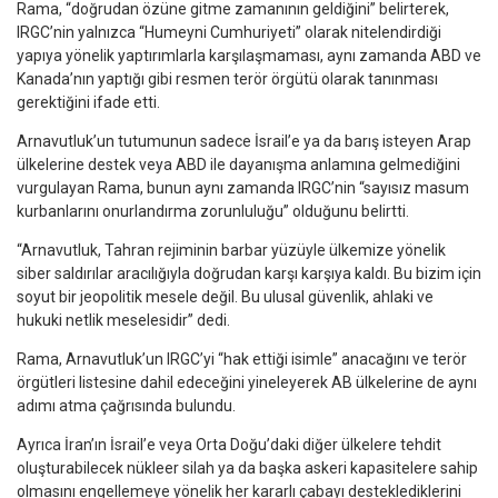
Rama, “doğrudan özüne gitme zamanının geldiğini” belirterek,
IRGC’nin yalnızca “Humeyni Cumhuriyeti” olarak nitelendirdiği
yapıya yönelik yaptırımlarla karşılaşmaması, aynı zamanda ABD ve
Kanada’nın yaptığı gibi resmen terör örgütü olarak tanınması
gerektiğini ifade etti.
Arnavutluk’un tutumunun sadece İsrail’e ya da barış isteyen Arap
ülkelerine destek veya ABD ile dayanışma anlamına gelmediğini
vurgulayan Rama, bunun aynı zamanda IRGC’nin “sayısız masum
kurbanlarını onurlandırma zorunluluğu” olduğunu belirtti.
“Arnavutluk, Tahran rejiminin barbar yüzüyle ülkemize yönelik
siber saldırılar aracılığıyla doğrudan karşı karşıya kaldı. Bu bizim için
soyut bir jeopolitik mesele değil. Bu ulusal güvenlik, ahlaki ve
hukuki netlik meselesidir” dedi.
Rama, Arnavutluk’un IRGC’yi “hak ettiği isimle” anacağını ve terör
örgütleri listesine dahil edeceğini yineleyerek AB ülkelerine de aynı
adımı atma çağrısında bulundu.
Ayrıca İran’ın İsrail’e veya Orta Doğu’daki diğer ülkelere tehdit
oluşturabilecek nükleer silah ya da başka askeri kapasitelere sahip
olmasını engellemeye yönelik her kararlı çabayı desteklediklerini