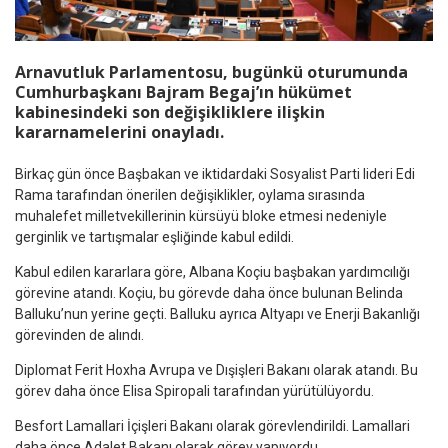
Arnavutluk Parlamentosu, bugünkü oturumunda
Cumhurbaşkanı Bajram Begaj’ın hükümet
kabinesindeki son değişikliklere ilişkin
kararnamelerini onayladı.
Birkaç gün önce Başbakan ve iktidardaki Sosyalist Parti lideri Edi
Rama tarafından önerilen değişiklikler, oylama sırasında
muhalefet milletvekillerinin kürsüyü bloke etmesi nedeniyle
gerginlik ve tartışmalar eşliğinde kabul edildi.
Kabul edilen kararlara göre, Albana Koçiu başbakan yardımcılığı
görevine atandı. Koçiu, bu görevde daha önce bulunan Belinda
Balluku’nun yerine geçti. Balluku ayrıca Altyapı ve Enerji Bakanlığı
görevinden de alındı.
Diplomat Ferit Hoxha Avrupa ve Dışişleri Bakanı olarak atandı. Bu
görev daha önce Elisa Spiropali tarafından yürütülüyordu.
Besfort Lamallari İçişleri Bakanı olarak görevlendirildi. Lamallari
daha önce Adalet Bakanı olarak görev yapıyordu.