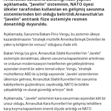
açıklamada, “Javelin” sisteminin, NATO üyesi
ülkeler tarafından kullanılan en gelişmiş savunma
sistemlerinden biri olduğu belirtildi.Arnavutluk’un
“Javelin” antitank füze sistemiyle resmen
donatıldığı duyuruldu.
Açıklamada, Savunma Bakanı Pirro Vengu, bu sistemin ülkeye
kazandırılmasının “stratejik müttefik Amerika Birleşik Devletleri ile
yakın iş birliğinin bir sonucu” olduğunu ifade etti.
Bakan Vengu’ya göre, Arnavutluk Silahlı Kuvvetleri’nin “Javelin”
sistemiyle donatılması, ülkenin savunma kapasitesinin artırılması
ve ordunun modernizasyon hedeflerinin gerçekleştirilmesi
açısından önemli bir adımı temsil ediyor. Vengu, “stratejik
müttefikimiz ABD ile iş birliği sayesinde ‘Javelin’ sistemlerinin
ülkemize gelmesi, Arnavutluk Silahlı Kuvvetleri’nin savunma
kabiliyetlerini güçlendiriyor, caydırıcılığı, NATO ile birlikte
çalışabilirliği ve ulusal güvenliği artırıyor” dedi.
Açıklamada, “Javelin” sisteminin kara savunması açısından kilit bir
unsur olduğu, Arnavutluk Kara Kuvvetleri’nin gelişmiş tehditlere
karşı koyma kapasitesini önemli ölçüde artırdığı ve NATO