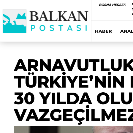
BOSNA HERSEK
HABER
ANAL
ARNAVUTLUK 
TÜRKİYE’NİN
30 YILDA OL
VAZGEÇİLME