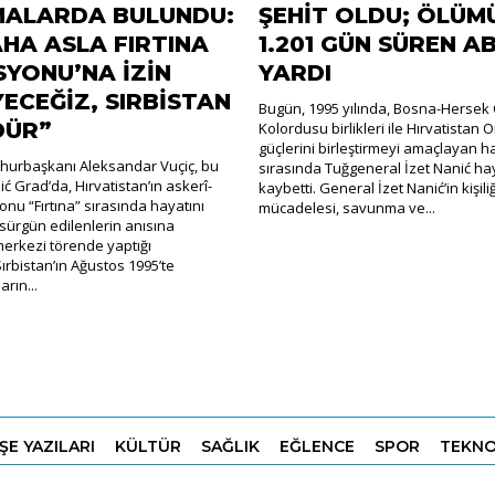
MALARDA BULUNDU:
ŞEHİT OLDU; ÖLÜM
AHA ASLA FIRTINA
1.201 GÜN SÜREN A
YONU’NA İZİN
YARDI
ECEĞİZ, SIRBİSTAN
Bugün, 1995 yılında, Bosna-Hersek 
DÜR”
Kolordusu birlikleri ile Hırvatistan 
güçlerini birleştirmeyi amaçlayan h
hurbaşkanı Aleksandar Vuçiç, bu
sırasında Tuğgeneral İzet Nanić hay
ć Grad’da, Hırvatistan’ın askerî-
kaybetti. General İzet Nanić’in kişili
onu “Fırtına” sırasında hayatını
mücadelesi, savunma ve...
ürgün edilenlerin anısına
erkezi törende yaptığı
rbistan’ın Ağustos 1995’te
rın...
ŞE YAZILARI
KÜLTÜR
SAĞLIK
EĞLENCE
SPOR
TEKNO