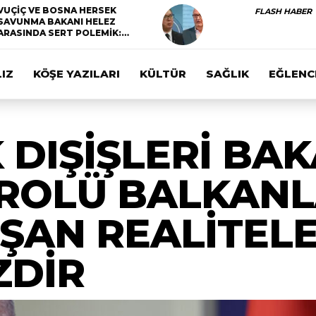
VUÇİÇ VE BOSNA HERSEK
FLASH HABER
SAVUNMA BAKANI HELEZ
ARASINDA SERT POLEMİK:…
IZ
KÖŞE YAZILARI
KÜLTÜR
SAĞLIK
EĞLENC
DIŞİŞLERİ BAK
 ROLÜ BALKAN
UŞAN REALİTEL
ZDİR