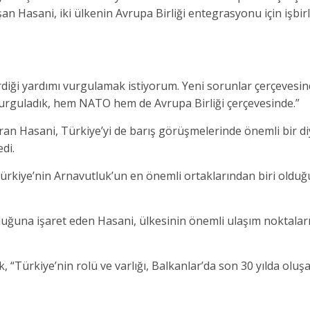
an Hasani, iki ülkenin Avrupa Birliği entegrasyonu için işbirl
rdiği yardımı vurgulamak istiyorum. Yeni sorunlar çerçevesin
 vurguladık, hem NATO hem de Avrupa Birliği çerçevesinde.”
ran Hasani, Türkiye’yi de barış görüşmelerinde önemli bir d
di.
Türkiye’nin Arnavutluk’un en önemli ortaklarından biri oldu
olduğuna işaret eden Hasani, ülkesinin önemli ulaşım noktalar
 “Türkiye’nin rolü ve varlığı, Balkanlar’da son 30 yılda oluş