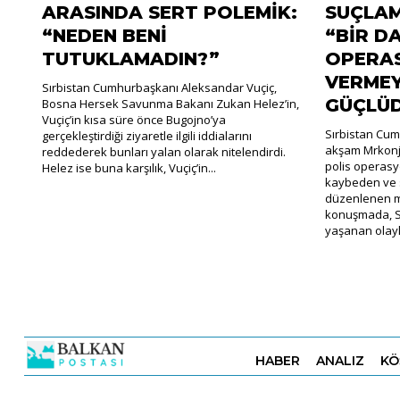
ARASINDA SERT POLEMİK:
SUÇLA
“NEDEN BENİ
“BİR D
TUTUKLAMADIN?”
OPERAS
VERMEY
Sırbistan Cumhurbaşkanı Aleksandar Vuçiç,
GÜÇLÜ
Bosna Hersek Savunma Bakanı Zukan Helez’in,
Vuçiç’in kısa süre önce Bugojno’ya
Sırbistan Cum
gerçekleştirdiği ziyaretle ilgili iddialarını
akşam Mrkonji
reddederek bunları yalan olarak nitelendirdi.
polis operasy
Helez ise buna karşılık, Vuçiç’in...
kaybeden ve s
düzenlenen m
konuşmada, Sı
yaşanan olayla
HABER
ANALIZ
KÖ