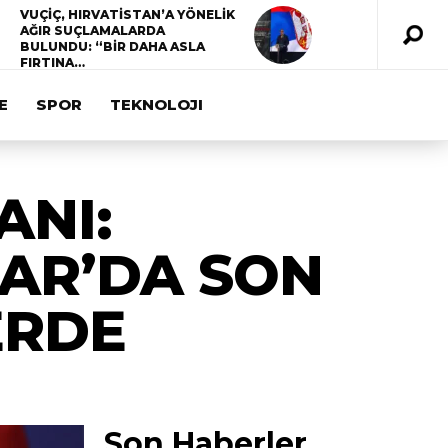
VUÇİÇ, HIRVATİSTAN’A YÖNELİK
AĞIR SUÇLAMALARDA
BULUNDU: “BİR DAHA ASLA
FIRTINA…
E
SPOR
TEKNOLOJI
ANI:
LAR’DA SON
ERDE
Son Haberler