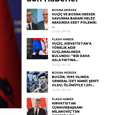
BOSNA HERSEK
VUÇİÇ VE BOSNA HERSEK
SAVUNMA BAKANI HELEZ
ARASINDA SERT POLEMİK:
…
2026-08-05
FLASH HABER
VUÇİÇ, HIRVATİSTAN’A
YÖNELİK AĞIR
SUÇLAMALARDA
BULUNDU: “BİR DAHA
ASLA FIRTINA…
2026-08-05
BOSNA HERSEK
BUGÜN, 1995 YILINDA
GENERAL İZET NANİĆ ŞEHİT
OLDU; ÖLÜMÜYLE 1.201…
2026-08-05
FLASH HABER
HIRVATİSTAN
CUMHURBAŞKANI
MİLANOVİÇ’TEN