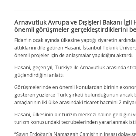
Arnavutluk Avrupa ve Dışişleri Bakanı İgli H
önemli görüşmeler gerçekleştirdiklerini bel
Fidan’ın ocak ayında ülkesine yaptığı ziyaretin ardınd
attıklarını dile getiren Hasani, İstanbul Teknik Üniver
önemli projeler için de anlaşmalar yapıldığını aktardı.
Hasani, geçen yıl, Türkiye ile Arnavutluk arasında stra
güçlendirdiğini anlattı.
Görüşmelerinde en önemli konulardan birinin ekonomik
gösteren yüzlerce Türk şirketi bulunduğunun ancak 
amaçlarının iki ülke arasındaki ticaret hacmini 2 milya
Hasani, ülkesinin bir turizm merkezi haline geldiğini ve
turizm konusundaki tecrübelerinden yararlanmak istiy
“Sayın Erdoğan’a Namazgah Camisi’nin inşası dolayısı