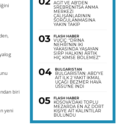
AGİT VE AB’DEN
iğini
SREBRENİTSA ANMA
MERKEZİ
ÇALIŞANLARININ
SORGULANMASINA
YAKIN TAKİP
den,
FLASH HABER
VUÇİÇ: “DRİNA
NEHRİ’NİN İKİ
YAKASINDA YAŞAYAN
SIRP HALKINI ARTIK
iyalog
HİÇ KİMSE BÖLEMEZ”
BULGARISTAN
ğunu
BULGARİSTAN: ABD’YE
AİT İLK 2 YAKIT İKMAL
UÇAĞI BEZMER HAVA
ÜSSÜ’NE İNDİ
ından biri
FLASH HABER
KOSOVA’DAKİ TOPLU
MEZARDA EN AZ DÖRT
an yeni
KİŞİYE AİT KALINTILAR
BULUNDU