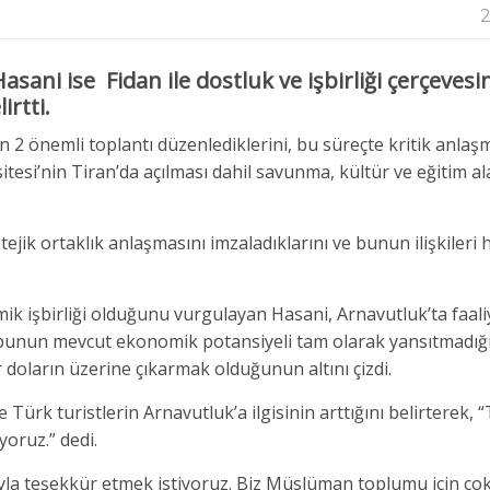
2
asani ise Fidan ile dostluk ve işbirliği çerçevesi
irtti.
an 2 önemli toplantı düzenlediklerini, bu süreçte kritik anla
sitesi’nin Tiran’da açılması dahil savunma, kültür ve eğitim a
tejik ortaklık anlaşmasını imzaladıklarını ve bunun ilişkileri
 işbirliği olduğunu vurgulayan Hasani, Arnavutluk’ta faali
bunun mevcut ekonomik potansiyeli tam olarak yansıtmadığı
r doların üzerine çıkarmak olduğunun altını çizdi.
 Türk turistlerin Arnavutluk’a ilgisinin arttığını belirterek, 
oruz.” dedi.
yla teşekkür etmek istiyoruz. Biz Müslüman toplumu için çok