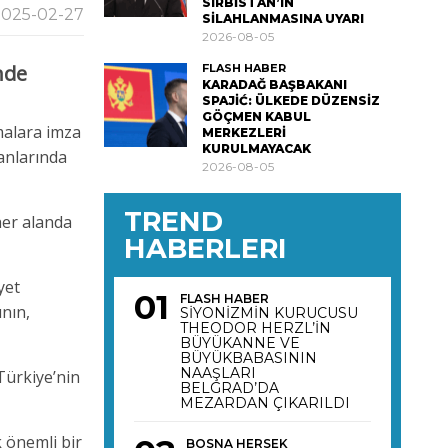
SIRBİSTAN’IN
025-02-27
SİLAHLANMASINA UYARI
2026-08-05
nde
FLASH HABER
KARADAĞ BAŞBAKANI
SPAJİĆ: ÜLKEDE DÜZENSİZ
GÖÇMEN KABUL
şmalara imza
MERKEZLERİ
KURULMAYACAK
lanlarında
2026-08-05
TREND
 her alanda
HABERLERI
yet
FLASH HABER
nın,
SİYONİZMİN KURUCUSU
THEODOR HERZL’İN
BÜYÜKANNE VE
BÜYÜKBABASININ
NAAŞLARI
“Türkiye’nin
BELGRAD’DA
MEZARDAN ÇIKARILDI
 önemli bir
BOSNA HERSEK