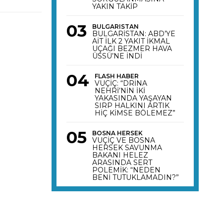
YAKIN TAKİP
BULGARISTAN
BULGARİSTAN: ABD’YE
AİT İLK 2 YAKIT İKMAL
UÇAĞI BEZMER HAVA
ÜSSÜ’NE İNDİ
FLASH HABER
VUÇİÇ: “DRİNA
NEHRİ’NİN İKİ
YAKASINDA YAŞAYAN
SIRP HALKINI ARTIK
HİÇ KİMSE BÖLEMEZ”
BOSNA HERSEK
VUÇİÇ VE BOSNA
HERSEK SAVUNMA
BAKANI HELEZ
ARASINDA SERT
POLEMİK: “NEDEN
BENİ TUTUKLAMADIN?”