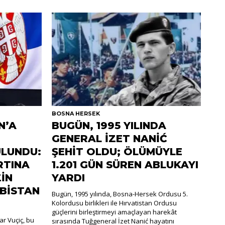
BOSNA HERSEK
N’A
BUGÜN, 1995 YILINDA
GENERAL İZET NANİĆ
LUNDU:
ŞEHİT OLDU; ÖLÜMÜYLE
RTINA
1.201 GÜN SÜREN ABLUKAYI
İN
YARDI
RBİSTAN
Bugün, 1995 yılında, Bosna-Hersek Ordusu 5.
Kolordusu birlikleri ile Hırvatistan Ordusu
güçlerini birleştirmeyi amaçlayan harekât
r Vuçiç, bu
sırasında Tuğgeneral İzet Nanić hayatını