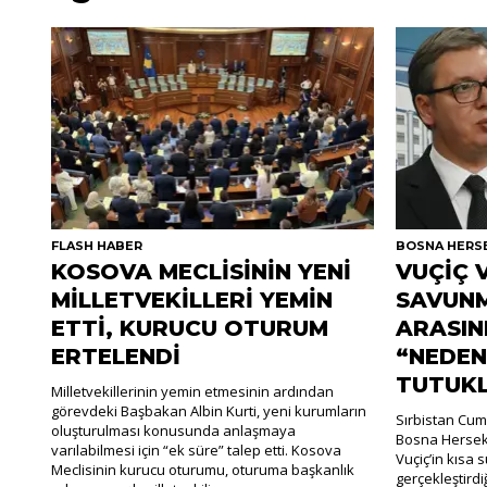
FLASH HABER
BOSNA HERS
KOSOVA MECLİSİNİN YENİ
VUÇİÇ 
MİLLETVEKİLLERİ YEMİN
SAVUNM
ETTİ, KURUCU OTURUM
ARASIN
ERTELENDİ
“NEDEN
TUTUK
Milletvekillerinin yemin etmesinin ardından
görevdeki Başbakan Albin Kurti, yeni kurumların
Sırbistan Cum
oluşturulması konusunda anlaşmaya
Bosna Hersek
varılabilmesi için “ek süre” talep etti. Kosova
Vuçiç’in kısa
Meclisinin kurucu oturumu, oturuma başkanlık
gerçekleştirdiği