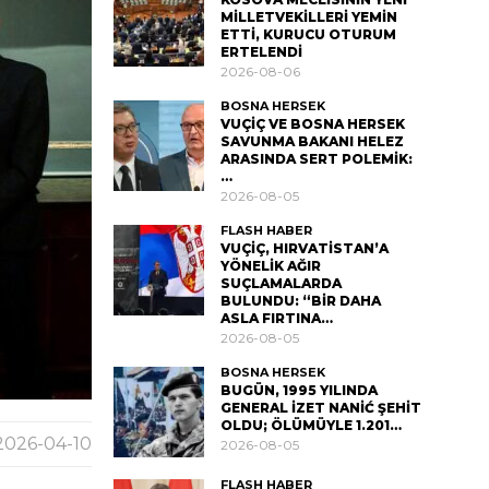
MİLLETVEKİLLERİ YEMİN
ETTİ, KURUCU OTURUM
ERTELENDİ
2026-08-06
BOSNA HERSEK
VUÇİÇ VE BOSNA HERSEK
SAVUNMA BAKANI HELEZ
ARASINDA SERT POLEMİK:
…
2026-08-05
FLASH HABER
VUÇİÇ, HIRVATİSTAN’A
YÖNELİK AĞIR
SUÇLAMALARDA
BULUNDU: “BİR DAHA
ASLA FIRTINA…
2026-08-05
BOSNA HERSEK
BUGÜN, 1995 YILINDA
GENERAL İZET NANİĆ ŞEHİT
OLDU; ÖLÜMÜYLE 1.201…
2026-04-10
2026-08-05
FLASH HABER