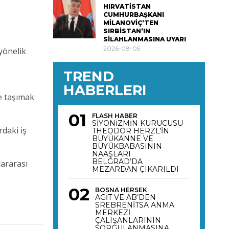
HIRVATİSTAN
CUMHURBAŞKANI
MİLANOVİÇ’TEN
SIRBİSTAN’IN
SİLAHLANMASINA UYARI
2026-08-05
yönelik
TREND
HABERLERI
ye taşımak
FLASH HABER
SİYONİZMİN KURUCUSU
rdaki iş
THEODOR HERZL’İN
BÜYÜKANNE VE
BÜYÜKBABASININ
NAAŞLARI
BELGRAD’DA
lararası
MEZARDAN ÇIKARILDI
BOSNA HERSEK
AGİT VE AB’DEN
SREBRENİTSA ANMA
MERKEZİ
ÇALIŞANLARININ
SORGULANMASINA