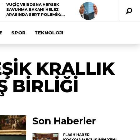
VUÇİÇ VE BOSNA HERSEK
SAVUNMA BAKANI HELEZ
ARASINDA SERT POLEMİK:…
E
SPOR
TEKNOLOJI
EŞİK KRALLIK
 BİRLİĞİ
Son Haberler
FLASH HABER
KOSOVA MECLİSİNİN YENİ