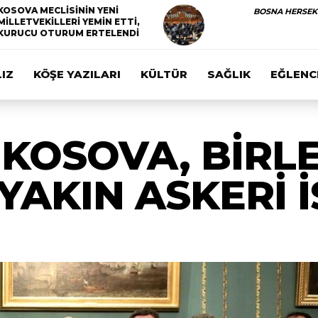
KOSOVA MECLİSİNİN YENİ
BOSNA HERSEK
MİLLETVEKİLLERİ YEMİN ETTİ,
KURUCU OTURUM ERTELENDİ
IZ
KÖŞE YAZILARI
KÜLTÜR
SAĞLIK
EĞLENC
 KOSOVA, BİRL
YAKIN ASKERİ İŞ