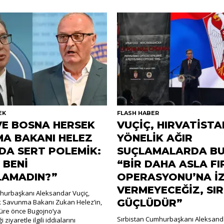
EK
FLASH HABER
VE BOSNA HERSEK
VUÇİÇ, HIRVATİSTA
A BAKANI HELEZ
YÖNELİK AĞIR
DA SERT POLEMİK:
SUÇLAMALARDA BU
 BENİ
“BİR DAHA ASLA FI
LAMADIN?”
OPERASYONU’NA İZ
VERMEYECEĞİZ, SI
hurbaşkanı Aleksandar Vuçiç,
GÜÇLÜDÜR”
 Savunma Bakanı Zukan Helez’in,
 süre önce Bugojno’ya
Sırbistan Cumhurbaşkanı Aleksanda
 ziyaretle ilgili iddialarını