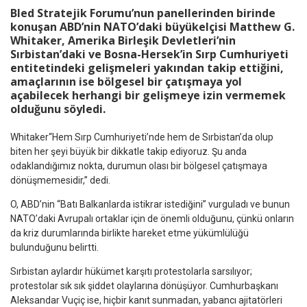
Bled Stratejik Forumu’nun panellerinden birinde
konuşan ABD’nin NATO’daki büyükelçisi Matthew G.
Whitaker, Amerika Birleşik Devletleri’nin
Sırbistan’daki ve Bosna-Hersek’in Sırp Cumhuriyeti
entitetindeki gelişmeleri yakından takip ettiğini,
amaçlarının ise bölgesel bir çatışmaya yol
açabilecek herhangi bir gelişmeye izin vermemek
olduğunu söyledi.
Whitaker“Hem Sırp Cumhuriyeti’nde hem de Sırbistan’da olup
biten her şeyi büyük bir dikkatle takip ediyoruz. Şu anda
odaklandığımız nokta, durumun olası bir bölgesel çatışmaya
dönüşmemesidir,” dedi.
O, ABD’nin “Batı Balkanlarda istikrar istediğini” vurguladı ve bunun
NATO’daki Avrupalı ortaklar için de önemli olduğunu, çünkü onların
da kriz durumlarında birlikte hareket etme yükümlülüğü
bulunduğunu belirtti.
Sırbistan aylardır hükümet karşıtı protestolarla sarsılıyor;
protestolar sık sık şiddet olaylarına dönüşüyor. Cumhurbaşkanı
Aleksandar Vuçiç ise, hiçbir kanıt sunmadan, yabancı ajitatörleri