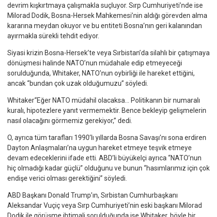
devrim kışkırtmaya çalışmakla suçluyor. Sırp Cumhuriyeti’nde ise
Milorad Dodik, Bosna-Hersek Mahkemesi’nin aldığı görevden alma
kararına meydan okuyor ve bu entiteti Bosna’nın geri kalanından
ayırmakla sürekli tehdit ediyor.
Siyasi krizin Bosna-Hersek’te veya Sırbistan’da silahlı bir çatışmaya
dönüşmesi halinde NATO’nun müdahale edip etmeyeceği
sorulduğunda, Whitaker, NATO’nun oybirliği ile hareket ettiğini,
ancak “bundan çok uzak olduğumuzu” söyledi.
Whitaker“Eğer NATO müdahil olacaksa… Politikanın bir numaralı
kuralı, hipotezlere yanıt vermemektir. Bence bekleyip gelişmelerin
nasıl olacağını görmemiz gerekiyor,” dedi.
O, ayrıca tüm tarafları 1990’lı yıllarda Bosna Savaşı’nı sona erdiren
Dayton Anlaşmaları’na uygun hareket etmeye teşvik etmeye
devam edeceklerini ifade etti. ABD’li büyükelçi ayrıca “NATO’nun
hiç olmadığı kadar güçlü” olduğunu ve bunun “hasımlarımız için çok
endişe verici olması gerektiğini” söyledi.
ABD Başkanı Donald Trump’ın, Sırbistan Cumhurbaşkanı
Aleksandar Vuçiç veya Sırp Cumhuriyeti’nin eski başkanı Milorad
Dodik ile görüşme ihtimali sorulduğunda ise Whitaker, böyle bir